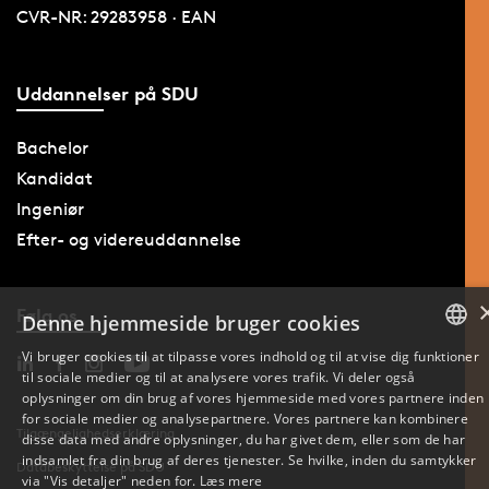
CVR-NR: 29283958 · EAN
Uddannelser på SDU
Bachelor
Kandidat
Ingeniør
Efter- og videreuddannelse
Følg os
Denne hjemmeside bruger cookies
Vi bruger cookies til at tilpasse vores indhold og til at vise dig funktioner
til sociale medier og til at analysere vores trafik. Vi deler også
DANISH
oplysninger om din brug af vores hjemmeside med vores partnere inden
for sociale medier og analysepartnere. Vores partnere kan kombinere
ENGLISH
Tilgængelighedserklæring
disse data med andre oplysninger, du har givet dem, eller som de har
indsamlet fra din brug af deres tjenester. Se hvilke, inden du samtykker
Databeskyttelse på SDU
DANISH
via "Vis detaljer" neden for.
Læs mere