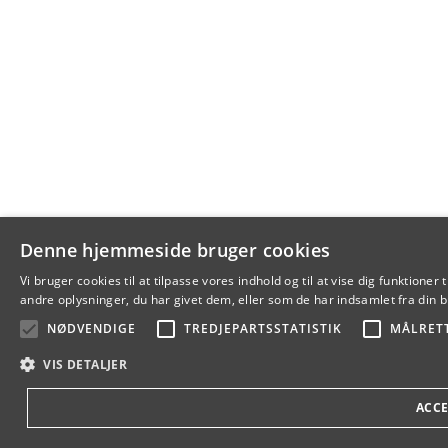
Denne hjemmeside bruger cookies
Vi bruger cookies til at tilpasse vores indhold og til at vise dig funkti
andre oplysninger, du har givet dem, eller som de har indsamlet fra din br
NØDVENDIGE
TREDJEPARTSSTATISTIK
MÅLRET
VIS DETALJER
ACCE