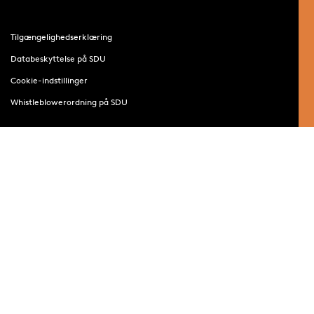
Tilgængelighedserklæring
Databeskyttelse på SDU
Cookie-indstillinger
Whistleblowerordning på SDU