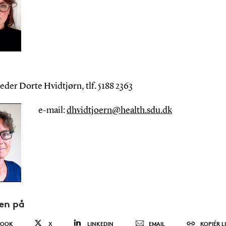
eder Dorte Hvidtjørn, tlf. 5188 2363
e-mail:
dhvidtjoern@health.sdu.dk
den på
BOOK
X
LINKEDIN
EMAIL
KOPIÉR L