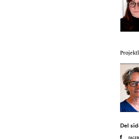
Projektl
Del si
FACE