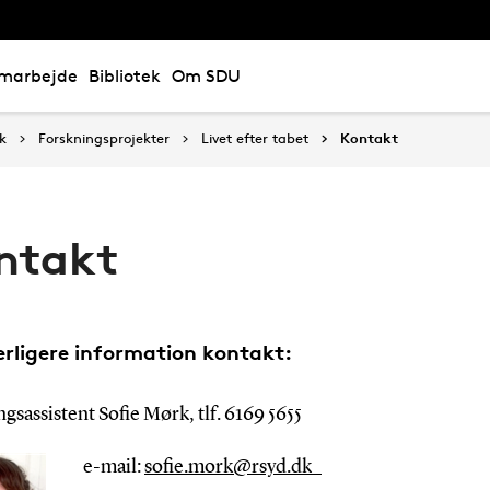
marbejde
Bibliotek
Om SDU
k
Forskningsprojekter
Livet efter tabet
Kontakt
ntakt
erligere information kontakt:
gsassistent Sofie Mørk, tlf. 6169 5655
e-mail:
sofie.mork@rsyd.dk