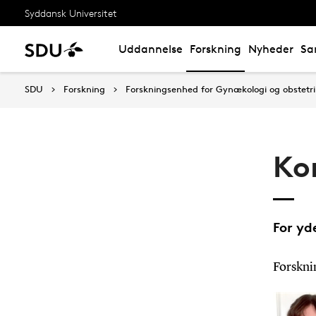
Syddansk Universitet
Uddannelse
Forskning
Nyheder
Sa
SDU
Forskning
Forskningsenhed for Gynækologi og obstetri
Ko
For yd
Forsknin