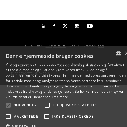
TLF: 6550 1000 ·
SDU@SDU.DK
· CVR-NR: 29283958 ·
EAN
Denne hjemmeside bruger cookies
Vi bruger cookies til at tilpasse vores indhold og til at vise dig funktioner
SDU VEJVISER
JOB OG KARRIERE PÅ SDU
til sociale medier og til at analysere vores trafik. Vi deler også
DANISH
DATABESKYTTELSE PÅ SDU
oplysninger om din brug af vores hjemmeside med vores partnere inden
for sociale medier og analysepartnere. Vores partnere kan kombinere
ENGLISH
disse data med andre oplysninger, du har givet dem, eller som de har
indsamlet fra din brug af deres tjenester. Se hvilke, inden du samtykker
DANISH
via "Vis detaljer" neden for.
Læs mere
NØDVENDIGE
TREDJEPARTSSTATISTIK
MÅLRETTEDE
IKKE-KLASSIFICEREDE
VIS DETALJER