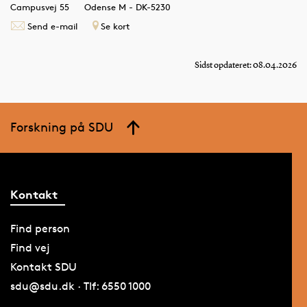
Campusvej 55
Odense M - DK-5230
Send e-mail
Se kort
Sidst opdateret: 08.04.2026
Forskning på SDU
Kontakt
Find person
Find vej
Kontakt SDU
sdu@sdu.dk · Tlf: 6550 1000