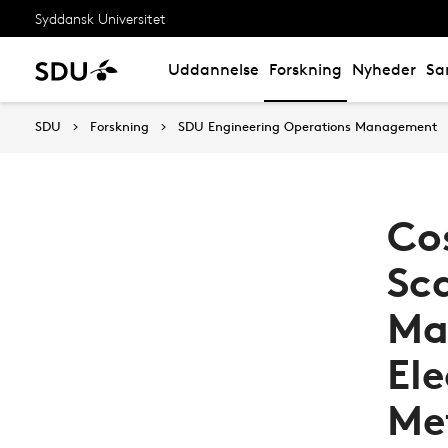
Syddansk Universitet
Uddannelse
Forskning
Nyheder
Sa
SDU
Forskning
SDU Engineering Operations Management
Co
Sca
Ma
El
Me