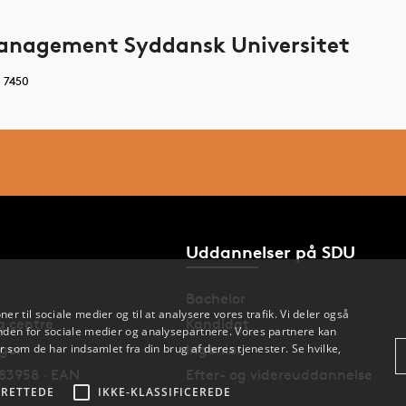
anagement Syddansk Universitet
0 7450
Uddannelser på SDU
Bachelor
oner til sociale medier og til at analysere vores trafik. Vi deler også
og centre
Kandidat
den for sociale medier og analysepartnere. Vores partnere kan
nger
Ingeniør
 som de har indsamlet fra din brug af deres tjenester. Se hvilke,
83958 · EAN
Efter- og videreuddannelse
RETTEDE
IKKE-KLASSIFICEREDE