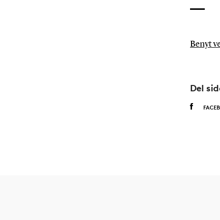
Benyt ve
Del si
FACE