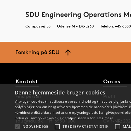
SDU Engineering Operations M
Campusvej 55
Odense M - DK-5230
Telefon: +45 655
Forskning på SDU
Kontakt
Om os
Denne hjemmeside bruger cookies
Find person
Profil
Vi bruger cookies til at tilpasse vores indhold og til at vise dig funkti
Find vej
Institutter 
oplysninger om din brug af vores hjemmeside med vores partnere in
Kontakt SDU
Ledige stilli
kombinere disse data med andre oplysninger, du har givet dem, eller
inden du samtykker via "Vis detaljer" neden for.
Læs mere
sdu@sdu.dk · Tlf: 6550 1000
CVR-NR: 292
NØDVENDIGE
TREDJEPARTSSTATISTIK
MÅL