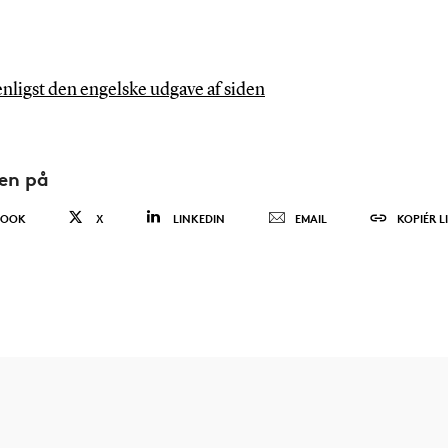
nligst den engelske udgave af siden
den på
BOOK
X
LINKEDIN
EMAIL
KOPIÉR L