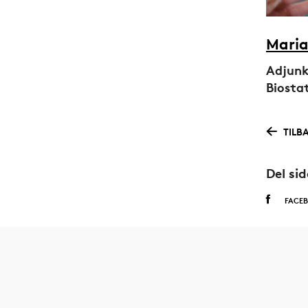
Maria
Adjunk
Biosta
TILB
Del si
FACE