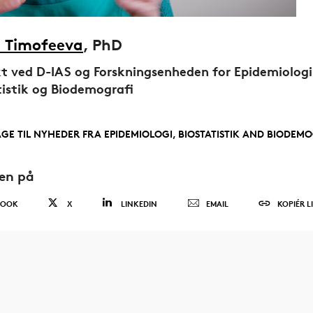
 Timofeeva
, PhD
t ved D-IAS og Forskningsenheden for Epidemiologi
tistik og Biodemografi
AGE TIL NYHEDER FRA EPIDEMIOLOGI, BIOSTATISTIK AND BIODEM
den på
BOOK
X
LINKEDIN
EMAIL
KOPIÉR L