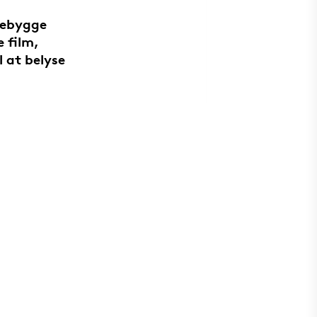
rebygge
 film,
l at belyse