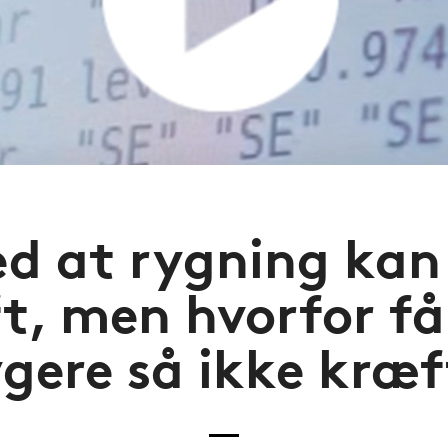
ed at rygning kan
t, men hvorfor får
ygere så ikke kræf