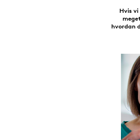
Hvis v
meget
hvordan da