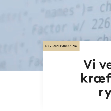
NY VIDEN: FORSKNING
Vi v
kræf
r