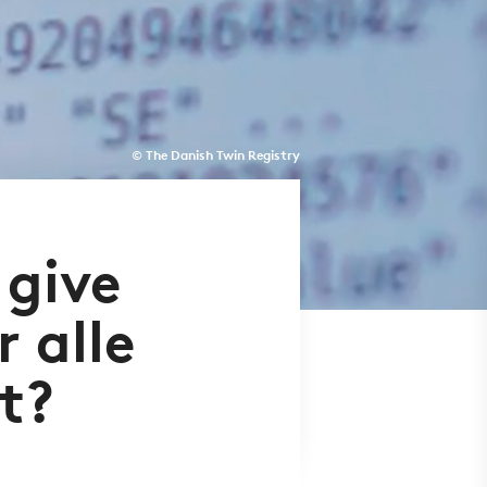
© The Danish Twin Registry
 give
 alle
t?