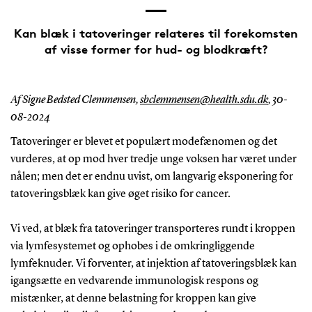
Kan blæk i tatoveringer relateres til forekomsten
af visse former for hud- og blodkræft?
Af Signe Bedsted Clemmensen,
sbclemmensen@health.sdu.dk
,
30-
08-2024
Tatoveringer er blevet et populært modefænomen og det
vurderes, at op mod hver tredje unge voksen har været under
nålen; men det er endnu uvist, om langvarig eksponering for
tatoveringsblæk kan give øget risiko for cancer.
Vi ved, at blæk fra tatoveringer transporteres rundt i kroppen
via lymfesystemet og ophobes i de omkringliggende
lymfeknuder. Vi forventer, at injektion af tatoveringsblæk kan
igangsætte en vedvarende immunologisk respons og
mistænker, at denne belastning for kroppen kan give