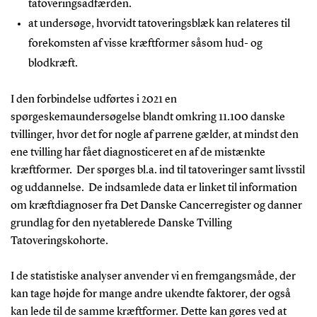
tatoveringsadfærden.
at undersøge, hvorvidt tatoveringsblæk kan relateres til
forekomsten af visse kræftformer såsom hud- og
blodkræft.
I den forbindelse udførtes i 2021 en
spørgeskemaundersøgelse blandt omkring 11.100 danske
tvillinger, hvor det for nogle af parrene gælder, at mindst den
ene tvilling har fået diagnosticeret en af de mistænkte
kræftformer. Der spørges bl.a. ind til tatoveringer samt livsstil
og uddannelse. De indsamlede data er linket til information
om kræftdiagnoser fra Det Danske Cancerregister og danner
grundlag for den nyetablerede Danske Tvilling
Tatoveringskohorte.
I de statistiske analyser anvender vi en fremgangsmåde, der
kan tage højde for mange andre ukendte faktorer, der også
kan lede til de samme kræftformer. Dette kan gøres ved at