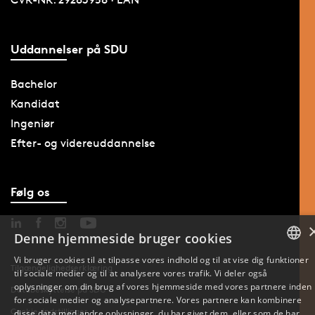
Uddannelser på SDU
Bachelor
Kandidat
Ingeniør
Efter- og videreuddannelse
Følg os
Denne hjemmeside bruger cookies
Vi bruger cookies til at tilpasse vores indhold og til at vise dig funktioner
Tilgængelighedserklæring
til sociale medier og til at analysere vores trafik. Vi deler også
DANISH
oplysninger om din brug af vores hjemmeside med vores partnere inden
Databeskyttelse på SDU
for sociale medier og analysepartnere. Vores partnere kan kombinere
ENGLISH
Cookie-indstillinger
disse data med andre oplysninger, du har givet dem, eller som de har