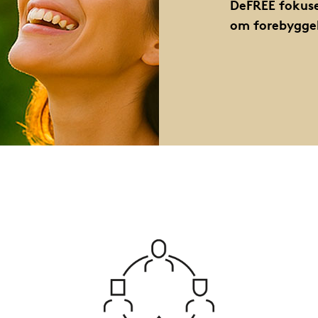
DeFREE fokuse
om forebyggel