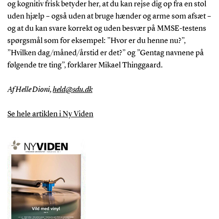
og kognitiv frisk betyder her, at du kan rejse dig op fra en stol
uden hjælp – også uden at bruge hænder og arme som afsæt –
og at du kan svare korrekt og uden besvær på MMSE-testens
spørgsmål som for eksempel: ”Hvor er du henne nu?”,
”Hvilken dag/måned/årstid er det?” og ”Gentag navnene på
følgende tre ting”, forklarer Mikael Thinggaard.
Af Helle Dioni,
held@sdu.dk
Se hele artiklen i Ny Viden