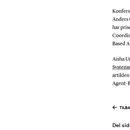
Konfere
Anders 
har pri
Coordin
Based A
Aisha U
Systems
artikle
Agent-B
TILB
Del si