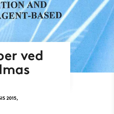
per ved
almas
IS 2015,