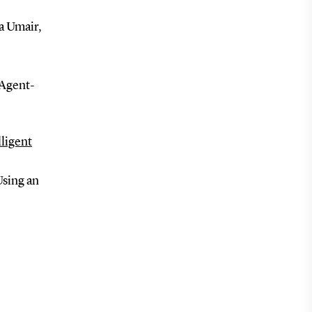
a Umair,
 Agent-
ligent
Using an