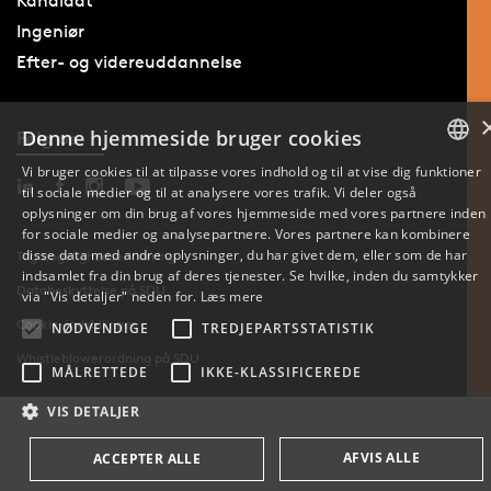
Kandidat
Ingeniør
Efter- og videreuddannelse
Denne hjemmeside bruger cookies
Følg os
Vi bruger cookies til at tilpasse vores indhold og til at vise dig funktioner
til sociale medier og til at analysere vores trafik. Vi deler også
DANISH
oplysninger om din brug af vores hjemmeside med vores partnere inden
for sociale medier og analysepartnere. Vores partnere kan kombinere
ENGLISH
disse data med andre oplysninger, du har givet dem, eller som de har
Tilgængelighedserklæring
indsamlet fra din brug af deres tjenester. Se hvilke, inden du samtykker
Databeskyttelse på SDU
DANISH
via "Vis detaljer" neden for.
Læs mere
Cookie-indstillinger
NØDVENDIGE
TREDJEPARTSSTATISTIK
Whistleblowerordning på SDU
MÅLRETTEDE
IKKE-KLASSIFICEREDE
VIS DETALJER
AFVIS ALLE
ACCEPTER ALLE