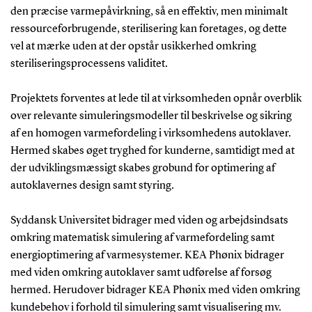
den præcise varmepåvirkning, så en effektiv, men minimalt
ressourceforbrugende, sterilisering kan foretages, og dette
vel at mærke uden at der opstår usikkerhed omkring
steriliseringsprocessens validitet.
Projektets forventes at lede til at virksomheden opnår overblik
over relevante simuleringsmodeller til beskrivelse og sikring
af en homogen varmefordeling i virksomhedens autoklaver.
Hermed skabes øget tryghed for kunderne, samtidigt med at
der udviklingsmæssigt skabes grobund for optimering af
autoklavernes design samt styring.
Syddansk Universitet bidrager med viden og arbejdsindsats
omkring matematisk simulering af varmefordeling samt
energioptimering af varmesystemer. KEA Phønix bidrager
med viden omkring autoklaver samt udførelse af forsøg
hermed. Herudover bidrager KEA Phønix med viden omkring
kundebehov i forhold til simulering samt visualisering mv.