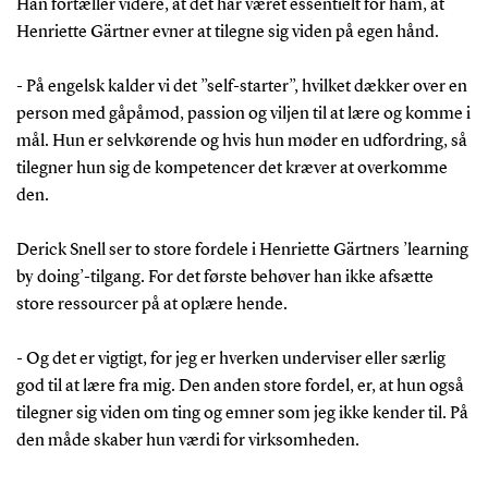
Han fortæller videre, at det har været essentielt for ham, at
Henriette Gärtner evner at tilegne sig viden på egen hånd.
- På engelsk kalder vi det ”self-starter”, hvilket dækker over en
person med gåpåmod, passion og viljen til at lære og komme i
mål. Hun er selvkørende og hvis hun møder en udfordring, så
tilegner hun sig de kompetencer det kræver at overkomme
den.
Derick Snell ser to store fordele i Henriette Gärtners ’learning
by doing’-tilgang. For det første behøver han ikke afsætte
store ressourcer på at oplære hende.
- Og det er vigtigt, for jeg er hverken underviser eller særlig
god til at lære fra mig. Den anden store fordel, er, at hun også
tilegner sig viden om ting og emner som jeg ikke kender til. På
den måde skaber hun værdi for virksomheden.