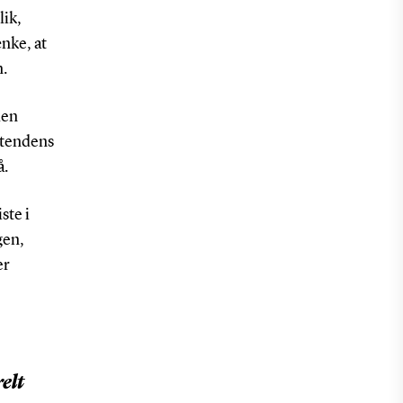
lik,
nke, at
.
den
 tendens
å.
ste i
gen,
er
elt