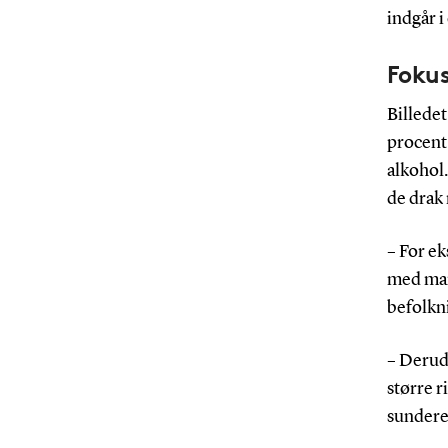
indgår i
Fokus
Billedet
procent 
alkohol.
de drak
– For ek
med mang
befolkni
– Derud
større r
sundere