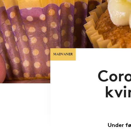
MADVANER
Coro
kvi
Under fø