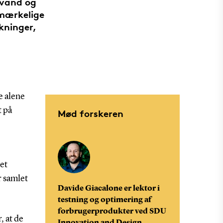
avand og
 mærkelige
ukninger,
e alene
t på
Mød forskeren
et
r samlet
Davide Giacalone er lektor i
testning og optimering af
forbrugerprodukter ved SDU
, at de