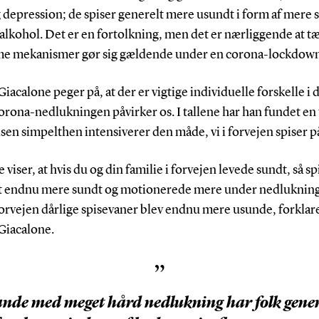
 depression; de spiser generelt mere usundt i form af mere s
alkohol. Det er en fortolkning, men det er nærliggende at tæ
e mekanismer gør sig gældende under en corona-lockdown
iacalone peger på, at der er vigtige individuelle forskelle i 
orona-nedlukningen påvirker os. I tallene har han fundet en
krisen simpelthen intensiverer den måde, vi i forvejen spiser p
e viser, at hvis du og din familie i forvejen levede sundt, så spi
t endnu mere sundt og motionerede mere under nedluknin
forvejen dårlige spisevaner blev endnu mere usunde, forklar
Giacalone.
”
lande med meget hård nedlukning har folk gener