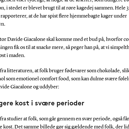
on, i stedet er blevet brugt til at røre kagedej sammen. Hele 
rapporterer, at de har spist flere hjemmebagte kager under
wn.
ktor Davide Giacalone skal komme med et bud på, hvorfor c
ngen fik os til at snacke mere, så peger han på, at vi simpelt
øst i maden.
 fra litteraturen, at folk bruger fødevarer som chokolade, sli
hol som emotionel comfort food, som kan dulme svære følel
avide Giacalone og uddyber:
gere kost i svære perioder
 fra studier at folk, som går gennem en svær periode, også få
e kost. Det samme billede gør sig gældende med folk, der lid