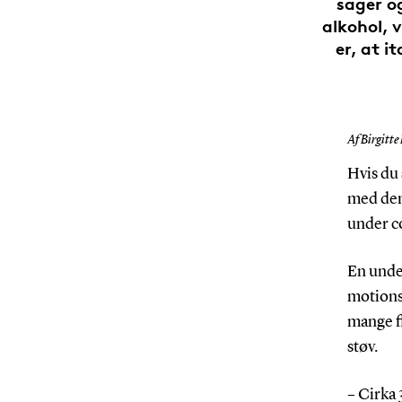
sager o
alkohol, 
er, at i
Af Birgitte
Hvis du
med den 
under c
En under
motions
mange f
støv.
– Cirka 