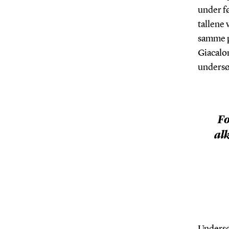
under f
tallene 
samme p
Giacalon
undersø
Fo
al
Undersøg