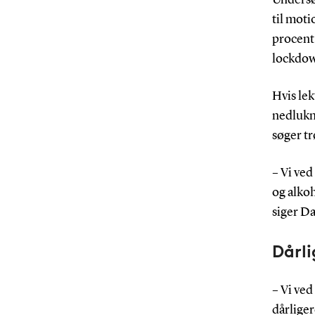
til moti
procent 
lockdo
Hvis le
nedlukni
søger tr
– Vi ved
og alko
siger D
Dårli
– Vi ved
dårliger