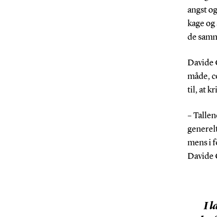
angst og
kage og 
de samm
Davide G
måde, c
til, at 
– Tallen
generel
mens i 
Davide 
I 