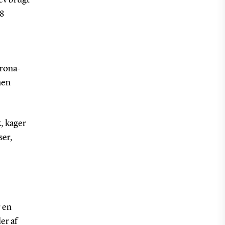
38
orona-
hen
k, kager
ser,
r en
er af