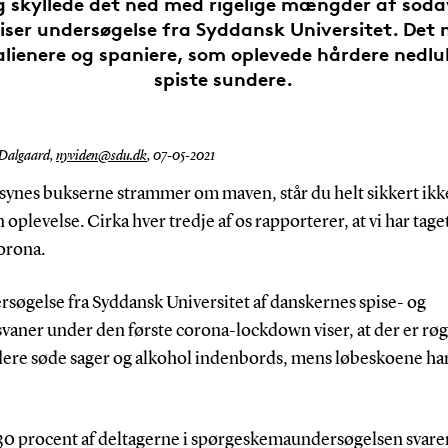
g skyllede det ned med rigelige mængder af sod
viser undersøgelse fra Syddansk Universitet. Det
talienere og spaniere, som oplevede hårdere nedl
spiste sundere.
 Dalgaard,
nyviden@sdu.dk
,
07-05-2021
 synes bukserne strammer om maven, står du helt sikkert ikk
oplevelse. Cirka hver tredje af os rapporterer, at vi har tage
orona.
søgelse fra Syddansk Universitet af danskernes spise- og
vaner under den første corona-lockdown viser, at der er røg
lere søde sager og alkohol indenbords, mens løbeskoene ha
30 procent af deltagerne i spørgeskemaundersøgelsen svarer