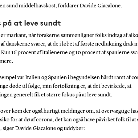
 en sund middelhavskost, forklarer
Davide Giacalone.
 på at leve sundt
 er markant, når forskerne sammenligner folks indtag af alko
af danskerne svarer, at de i løbet af første nedlukning drak 
 Kun 16 procent af italienerne og 10 procent af spanierne svar
 mere.
sempel var Italien og Spanien i begyndelsen hårdt ramt af c
e døde til følge, min fortolkning er, at det bevirkede, at
ngen generelt fik et større fokus på at leve sundt.
over kom der også hurtigt meldinger om, at overvægtige ha
isiko for at dø af corona, det kan også have påvirket folk til at
, siger Davide Giacalone og uddyber: