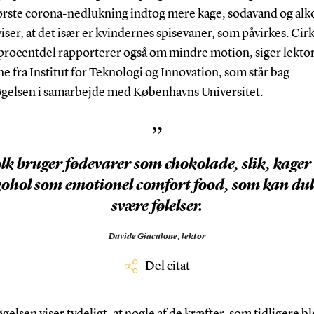
ørste corona-nedlukning indtog mere kage, sodavand og alk
viser, at det især er kvindernes spisevaner, som påvirkes. Cir
rocentdel rapporterer også om mindre motion, siger lekto
e fra Institut for Teknologi og Innovation, som står bag
gelsen i samarbejde med Københavns Universitet.
”
lk bruger fødevarer som chokolade, slik, kager
kohol som emotionel comfort food, som kan du
svære følelser.
Davide Giacalone,
lektor
Del citat
elsen viser tydeligt, at nogle af de kræfter, som tidligere b