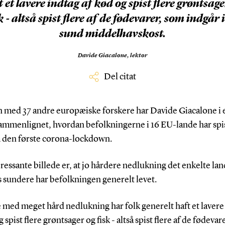
t et lavere indtag af kød og spist flere grøntsage
k - altså spist flere af de fødevarer, som indgår 
sund middelhavskost.
Davide Giacalone,
lektor
Del citat
med 37 andre europæiske forskere har Davide Giacalone i 
sammenlignet, hvordan befolkningerne i 16 EU-lande har spis
den første corona-lockdown.
ressante billede er, at jo hårdere nedlukning det enkelte lan
s sundere har befolkningen generelt levet.
e med meget hård nedlukning har folk generelt haft et lavere
g spist flere grøntsager og fisk - altså spist flere af de fødeva