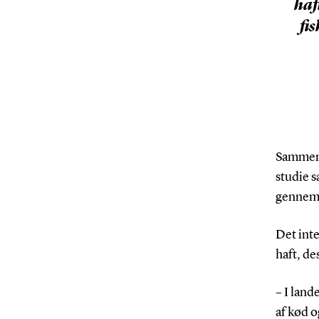
haf
fis
Sammen 
studie 
gennem 
Det inte
haft, de
– I land
af kød o