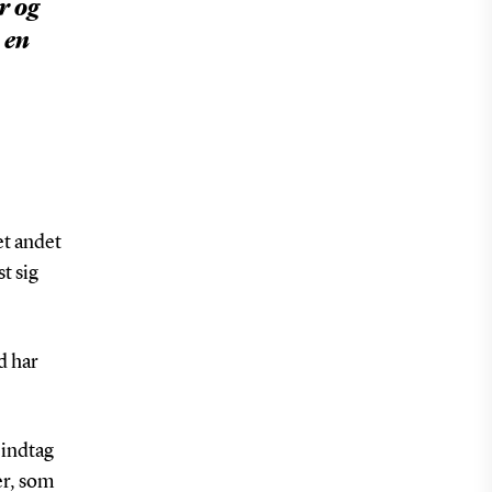
r og
i en
et andet
t sig
d har
 indtag
rer, som