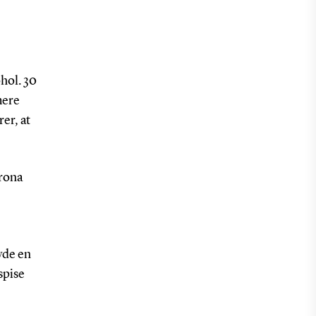
hol. 30
mere
er, at
orona
vde en
 spise