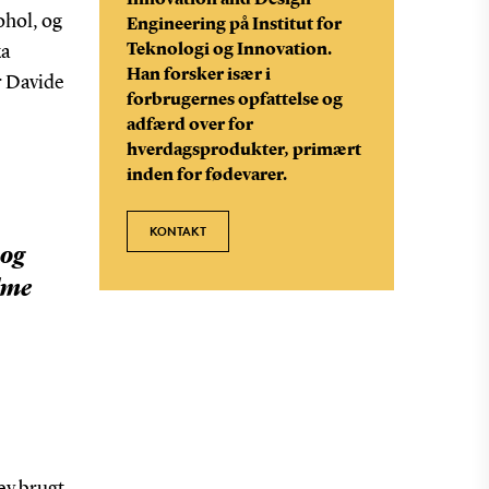
Innovation and Design
ohol, og
Engineering på Institut for
Teknologi og Innovation.
ka
Han forsker især i
r Davide
forbrugernes opfattelse og
adfærd over for
hverdagsprodukter, primært
inden for fødevarer.
KONTAKT
 og
lme
lev brugt