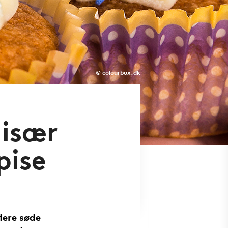
© colourbox.dk
 især
pise
lere søde