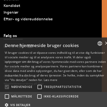
Kandidat
Ingeniør
Efter- og videreuddannelse
Følg os
Denne hjemmeside bruger cookies
Vi bruger cookies til at tilpasse vores indhold og til at vise dig funktioner
til sociale medier og til at analysere vores trafik. Vi deler også
DANISH
Tilgængelighedserklæring
oplysninger om din brug af vores hjemmeside med vores partnere inden
for sociale medier og analysepartnere. Vores partnere kan kombinere
ENGLISH
Databeskyttelse på SDU
disse data med andre oplysninger, du har givet dem, eller som de har
indsamlet fra din brug af deres tjenester. Se hvilke, inden du samtykker
Cookie-indstillinger
DANISH
via "Vis detaljer" neden for.
Læs mere
Whistleblowerordning på SDU
NØDVENDIGE
TREDJEPARTSSTATISTIK
MÅLRETTEDE
IKKE-KLASSIFICEREDE
VIS DETALJER