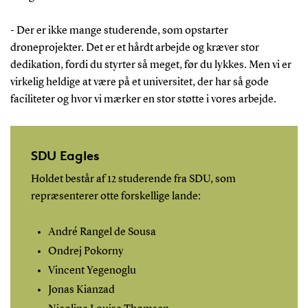
- Der er ikke mange studerende, som opstarter
droneprojekter. Det er et hårdt arbejde og kræver stor
dedikation, fordi du styrter så meget, før du lykkes. Men vi er
virkelig heldige at være på et universitet, der har så gode
faciliteter og hvor vi mærker en stor støtte i vores arbejde.
SDU Eagles
Holdet består af 12 studerende fra SDU, som
repræsenterer otte forskellige lande:
André Rangel de Sousa
Ondrej Pokorny
Vincent Yegenoglu
Jonas Kianzad