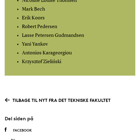
Nicoline Louise Thomsen
Mark Bech
Erik Koors
Robert Pedersen
Lasse Petersen Gudmandsen
Yani Yankov
Antonios Karageorgiou
Krzysztof Zieliński
TILBAGE TIL NYT FRA DET TEKNISKE FAKULTET
Del siden på
FACEBOOK