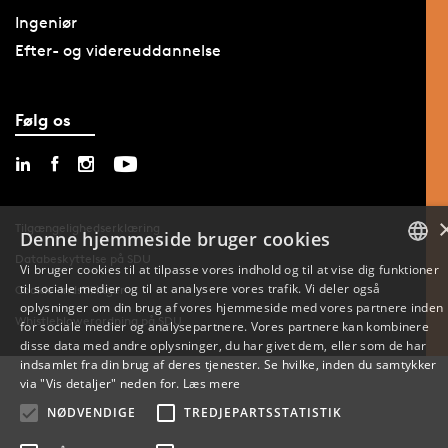
Ingeniør
Efter- og videreuddannelse
Følg os
Tilgængelighedserklæring
Denne hjemmeside bruger cookies
Databeskyttelse på SDU
Vi bruger cookies til at tilpasse vores indhold og til at vise dig funktioner
til sociale medier og til at analysere vores trafik. Vi deler også
DANISH
Cookie-indstillinger
oplysninger om din brug af vores hjemmeside med vores partnere inden
Whistleblowerordning på SDU
for sociale medier og analysepartnere. Vores partnere kan kombinere
ENGLISH
disse data med andre oplysninger, du har givet dem, eller som de har
indsamlet fra din brug af deres tjenester. Se hvilke, inden du samtykker
DANISH
via "Vis detaljer" neden for.
Læs mere
NØDVENDIGE
TREDJEPARTSSTATISTIK