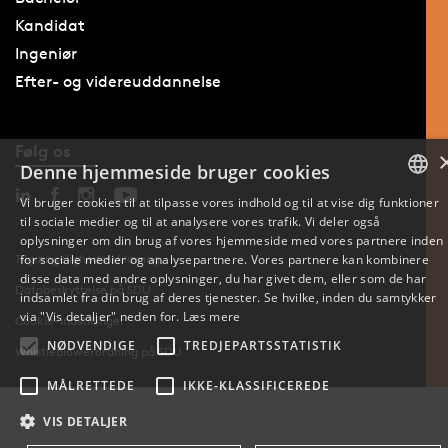
Kandidat
Ingeniør
Efter- og videreuddannelse
Følg os
Denne hjemmeside bruger cookies
Vi bruger cookies til at tilpasse vores indhold og til at vise dig funktioner
til sociale medier og til at analysere vores trafik. Vi deler også
DANISH
oplysninger om din brug af vores hjemmeside med vores partnere inden
for sociale medier og analysepartnere. Vores partnere kan kombinere
Tilgængelighedserklæring
ENGLISH
disse data med andre oplysninger, du har givet dem, eller som de har
Databeskyttelse på SDU
indsamlet fra din brug af deres tjenester. Se hvilke, inden du samtykker
DANISH
via "Vis detaljer" neden for.
Læs mere
Cookie-indstillinger
NØDVENDIGE
TREDJEPARTSSTATISTIK
Whistleblowerordning på SDU
MÅLRETTEDE
IKKE-KLASSIFICEREDE
VIS DETALJER