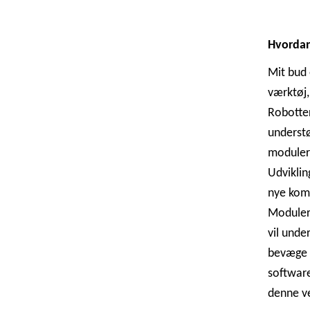
Hvordan 
Mit bud 
værktøj,
Robotter
understø
moduler 
Udviklin
nye kom
Modulern
vil unde
bevæge s
software
denne ve