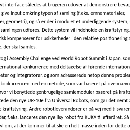
tivt interface således at brugeren udover at demonstrere bevæ
l give input omkring typen af samling (f.eks. emnematerialer,
er, geometri), og så er der i modulet et underliggende system,
t samlingen udføres. Dette system vil indeholde en kraftstyring
sk kompenserer for usikkerheder i den relative positionering 
 der skal samles.
og i Assembly Challenge ved World Robot Summit i Japan, so
ernational konkurrence med deltagelse af førende internation
teter og integratorer, og som adresserede netop denne problem
t konkurrencen med en metode, som var baseret på ovennævn
 hvor vi benyttede genbrugelige samlemoduler baseret på krafts
tede den nye UR-10e fra Universal Robots, som gør det nemt 
e kraftstyring. Andre robotleverandører er på vej med tilsvare
er, f.eks. lanceres den nye iisy robot fra KUKA til efteråret. Så
ivl om, at der kommer til at ske en helt masse inden for dette