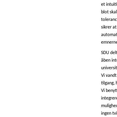
et intui
blot ska
toleranc
sikrer a
automati
emnerne,
SDU delt
åben int
universi
Vi vand
tilgang,
Vi benyt
integrer
mulighed
ingen tv