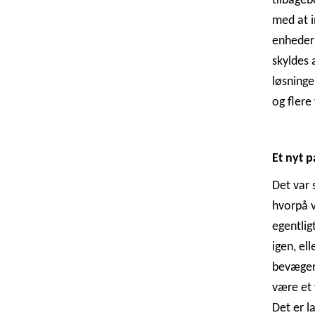
tilbageb
med at i
enheder 
skyldes
løsninge
og flere
Et nyt 
Det var 
hvorpå v
egentlig
igen, el
bevæger 
være et 
Det er l