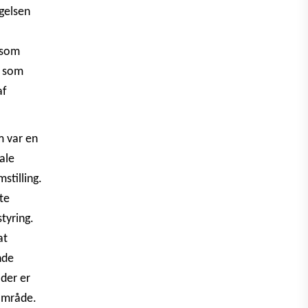
gelsen
 som
, som
af
m var en
ale
stilling.
te
tyring.
at
nde
 der er
 område.