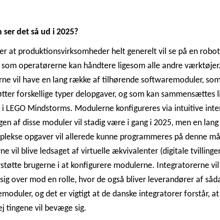
ser det så ud i 2025?
er at produktionsvirksomheder helt generelt vil se på en robo
 som operatørerne kan håndtere ligesom alle andre værktøjer
ne vil have en lang række af tilhørende softwaremoduler, so
tter forskellige typer delopgaver, og som kan sammensættes l
i LEGO Mindstorms. Modulerne konfigureres via intuitive inte
gen af disse moduler vil stadig være i gang i 2025, men en lan
plekse opgaver vil allerede kunne programmeres på denne m
e vil blive ledsaget af virtuelle ækvivalenter (digitale tvillinge
rstøtte brugerne i at konfigurere modulerne. Integratorerne vil
ig over mod en rolle, hvor de også bliver leverandører af så
moduler, og det er vigtigt at de danske integratorer forstår, at
j tingene vil bevæge sig.