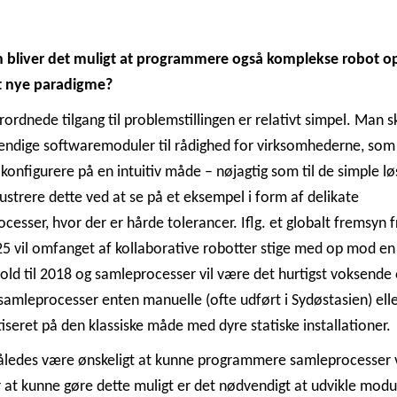
 bliver det muligt at programmere også komplekse robot o
 nye paradigme?
ordnede tilgang til problemstillingen er relativt simpel. Man ska
ndige softwaremoduler til rådighed for virksomhederne, som 
 konfigurere på en intuitiv måde – nøjagtig som til de simple lø
llustrere dette ved at se på et eksempel i form af delikate
cesser, hvor der er hårde tolerancer. Iflg. et globalt fremsyn 
 vil omfanget af kollaborative robotter stige med op mod en
hold til 2018 og samleprocesser vil være det hurtigst voksend
 samleprocesser enten manuelle (ofte udført i Sydøstasien) ell
seret på den klassiske måde med dyre statiske installationer.
således være ønskeligt at kunne programmere samleprocesser 
 at kunne gøre dette muligt er det nødvendigt at udvikle mod