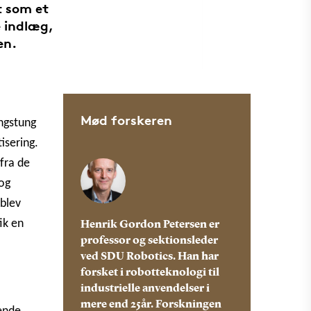
t som et
e indlæg,
en.
Mød forskeren
ingstung
isering.
fra de
 og
 blev
ik en
Henrik Gordon Petersen er
professor og sektionsleder
ved SDU Robotics. Han har
forsket i robotteknologi til
industrielle anvendelser i
mere end 25år. Forskningen