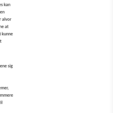
es kan
den
r alvor
me at
) kunne
t
ene sig
emer,
/nemmere
il