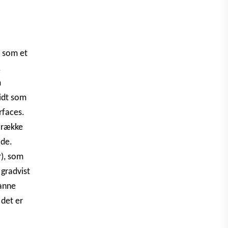
t som et
.
m
idt som
rfaces.
g række
åde.
r), som
 gradvist
danne
 det er