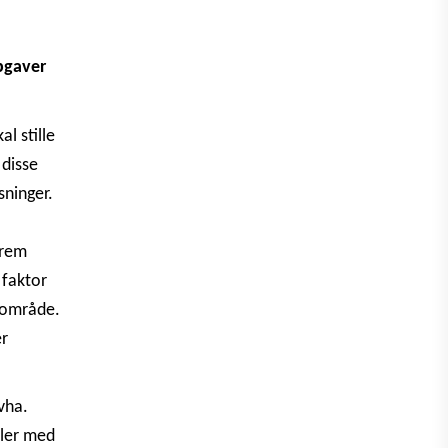
pgaver
l stille
disse
sninger.
frem
 faktor
e område.
er
vha.
uler med