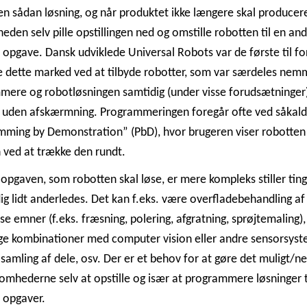
en sådan løsning, og når produktet ikke længere skal producer
eden selv pille opstillingen ned og omstille robotten til en an
 opgave. Dansk udviklede Universal Robots var de første til fo
e dette marked ved at tilbyde robotter, som var særdeles nem
mere og robotløsningen samtidig (under visse forudsætninger
s uden afskærmning. Programmeringen foregår ofte ved såkald
mming by Demonstration” (PbD), hvor brugeren viser robotten
ved at trække den rundt.
opgaven, som robotten skal løse, er mere kompleks stiller ting
ig lidt anderledes. Det kan f.eks. være overfladebehandling af
e emner (f.eks. fræsning, polering, afgratning, sprøjtemaling),
ge kombinationer med computer vision eller andre sensorsyst
 samling af dele, osv. Der er et behov for at gøre det muligt
somhederne selv at opstille og især at programmere løsninger t
 opgaver.