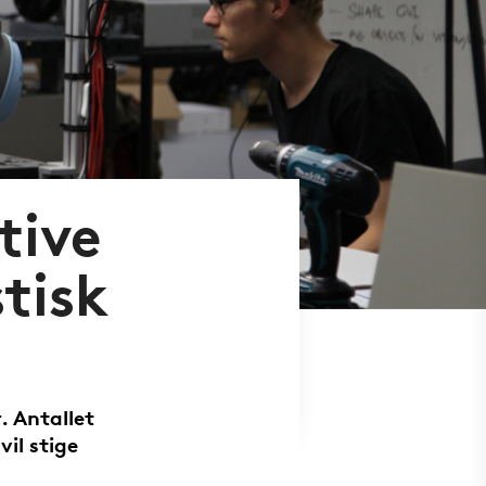
tive
stisk
. Antallet
vil stige