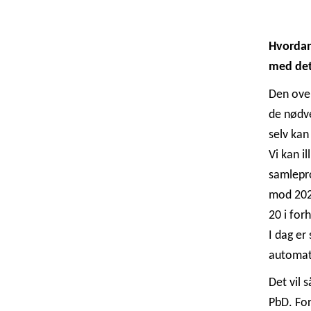
Hvordan
med det
Den over
de nødve
selv kan
Vi kan i
samlepro
mod 2025
20 i for
I dag er
automati
Det vil 
PbD. For