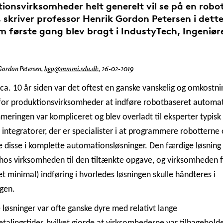
ionsvirksomheder helt generelt vil se på en robo
 skriver professor Henrik Gordon Petersen i dett
m første gang blev bragt i IndustyTech, Ingeniør
Gordon Petersen,
hgp@mmmi.sdu.dk
,
26-02-2019
 ca. 10 år siden var det oftest en ganske vanskelig og omkostn
or produktionsvirksomheder at indføre robotbaseret automat
eringen var kompliceret og blev overladt til eksperter typisk 
 integratorer, der er specialister i at programmere robotterne
e disse i komplette automationsløsninger. Den færdige løsning
 hos virksomheden til den tiltænkte opgave, og virksomheden f
ret minimal) indføring i hvorledes løsningen skulle håndteres i
gen.
løsninger var ofte ganske dyre med relativt lange