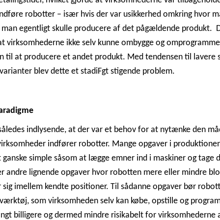
etalingstider, hvilket gjorde at virksomhederne var tilbagehol
ndføre robotter – især hvis der var usikkerhed omkring hvor 
man egentligt skulle producere af det pågældende produkt. 
 at virksomhederne ikke selv kunne ombygge og omprogramme
n til at producere et andet produkt. Med tendensen til lavere s
 varianter blev dette et stadiFgt stigende problem.
paradigme
således indlysende, at der var et behov for at nytænke den m
irksomheder indfører robotter. Mange opgaver i produktionen
t ganske simple såsom at lægge emner ind i maskiner og tage
ler andre lignende opgaver hvor robotten mere eller mindre blo
sig imellem kendte positioner. Til sådanne opgaver bør robot
værktøj, som virksomheden selv kan købe, opstille og progra
angt billigere og dermed mindre risikabelt for virksomhederne 