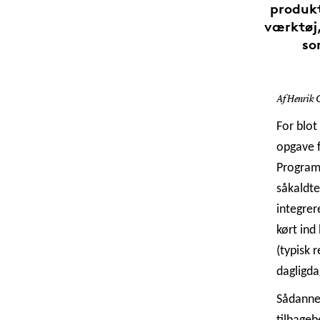
produkt
værktøj,
so
Af Henrik 
For blot
opgave f
Programm
såkaldte
integrer
kørt ind
(typisk 
dagligda
Sådanne 