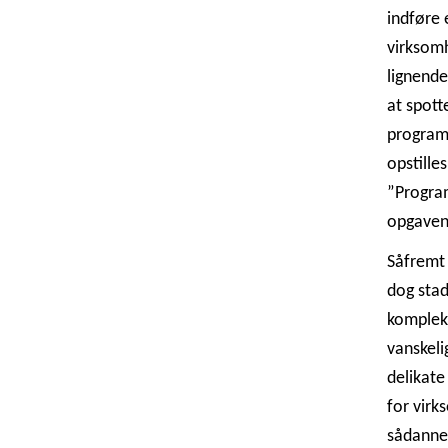
indføre 
virksomh
lignende
at spott
program
opstille
”Progra
opgaven 
Såfremt 
dog stad
kompleks
vanskeli
delikate
for virk
sådanne