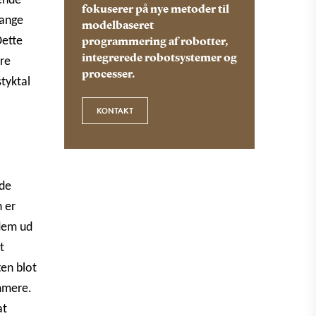
dende
fokuserer på nye metoder til
mange
modelbaseret
Dette
programmering af robotter,
integrerede robotsystemer og
re
processer.
tyktal
KONTAKT
åde
 er
 dem ud
t
ten blot
mmere.
at