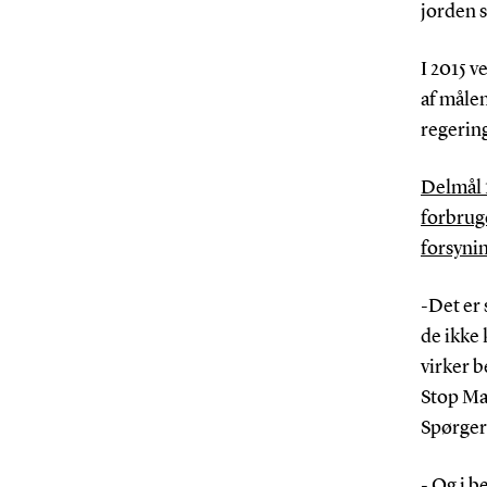
jorden s
I 2015 v
af målen
regerin
Delmål 1
forbrug
forsynin
-Det er 
de ikke 
virker 
Stop Ma
Spørger
- Og i b