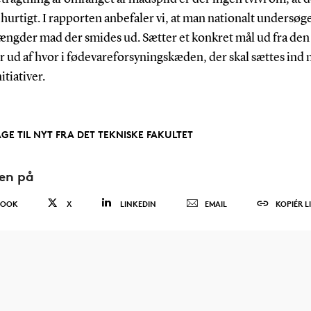
hurtigt. I rapporten anbefaler vi, at man nationalt undersøg
ængder mad der smides ud. Sætter et konkret mål ud fra den
r ud af hvor i fødevareforsyningskæden, der skal sættes ind
itiativer.
AGE TIL NYT FRA DET TEKNISKE FAKULTET
den på
BOOK
X
LINKEDIN
EMAIL
KOPIÉR L