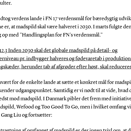
ulter.
edtog verdens lande i FN 17 verdensmål for bæredygtig udvik
e er, at madspild skal være halveret i 2030. I marts fulgte de
g op med ”Handlingsplan for FN’s verdensmål.”
2.3 Inden 2030 skal det globale madspild på detail- og
erniveau pr. indbygger halveres og fødevaretab i produktion
gskæder, herunder tab af afgrøder efter høst, skal reducere
svært for de enkelte lande at sætte et konkret mål for madspi
kender udgangspunktet. Samtidig er vi nødt til at vide, hvad 
bedst mod madspild. I Danmark pibler det frem med initiativ
dspild, Wefood og Too Good To Go, men i hvilket omfang vi
 Gang Liu og fortsætter:
etragtning af omfanget af madspild er der ingen tvivl om, at d