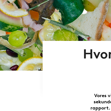
Hvor
Vores 
sekundæ
rapport.