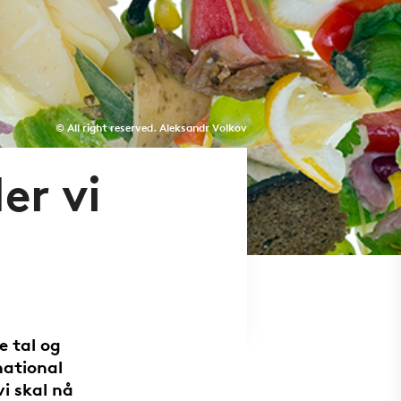
© All right reserved. Aleksandr Volkov
er vi
 tal og
national
i skal nå