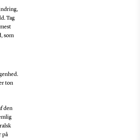
indring,
ld. Tag
 mest
d, som
ågenhed.
er ton
af den
emlig
ralsk
r på