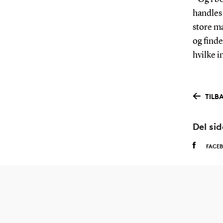
handles 
store m
og finde
hvilke in
TILB
Del si
FACE