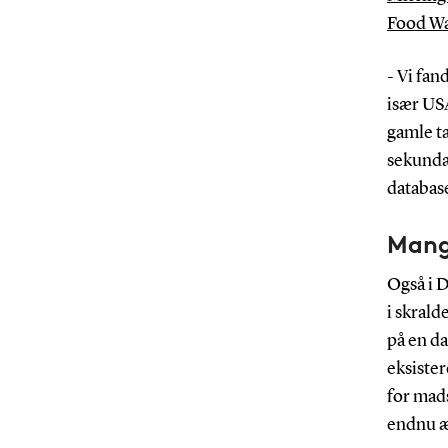
Food Wa
- Vi fan
især US
gamle ta
sekundær
databas
Mang
Også i D
i skrald
på en da
eksiste
for mads
endnu æ