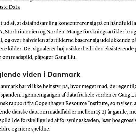
ste Data
dt ud af, at dataindsamling koncentrerer sig på en håndfuld l
A, Storbritannien og Norden. Mange forskningsartikler bru
l, og over halvdelen af artiklerne baserer sig udelukkende p
e kilder. Det signalerer høj usikkerhed i den eksisterende 
e om madspild, påpeger Gang Liu.
lende viden i Danmark
anmark har vi ikke helt styr på, hvor meget mad, der egentli
espanden. I gennemgangen af data fra hele verden er Gang Li
nsk rapport fra Copenhagen Resource Institute, som viser, a
rende danske data om madaffald er mellem 15-25 år gamle, me
pild i de forskellige led af forsyningskæden, især hos grossis
ldre og mere sjældne.