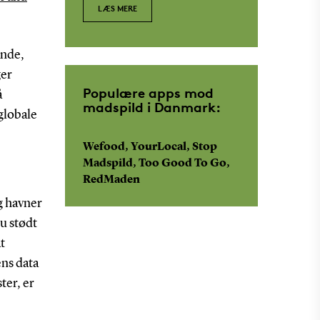
LÆS MERE
ande,
ger
Populære apps mod
å
madspild i Danmark:
globale
Wefood, YourLocal, Stop
Madspild, Too Good To Go,
RedMaden
g havner
u stødt
t
ns data
ter, er