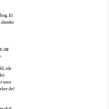
ling. Et
n danske
s- og
s
.
ld, når
der
er som
rker de?
er skal