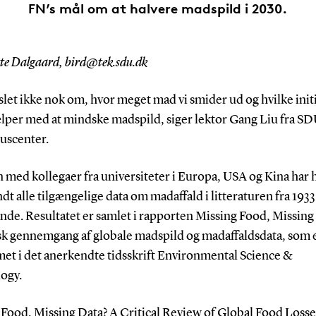
FN’s mål om at halvere madspild i 2030.
tte Dalgaard, bird@tek.sdu.dk
 slet ikke nok om, hvor meget mad vi smider ud og hvilke initi
lper med at mindske madspild, siger lektor Gang Liu fra S
luscenter.
med kollegaer fra universiteter i Europa, USA og Kina har 
t alle tilgængelige data om madaffald i litteraturen fra 1933 
ande. Resultatet er samlet i rapporten Missing Food, Missing
isk gennemgang af globale madspild og madaffaldsdata, som 
t i det anerkendte tidsskrift Environmental Science &
ogy.
 Food, Missing Data? A Critical Review of Global Food Losse