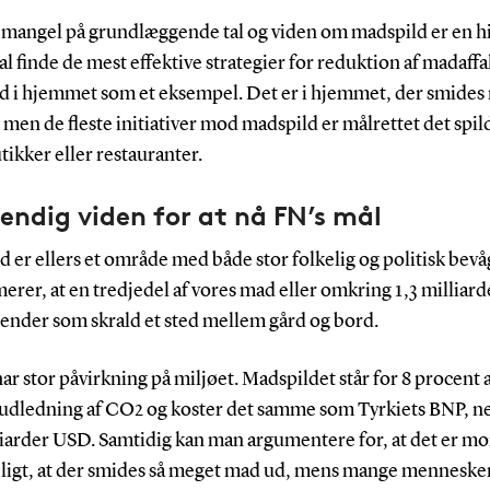
mangel på grundlæggende tal og viden om madspild er en h
kal finde de mest effektive strategier for reduktion af madaffa
d i hjemmet som et eksempel. Det er i hjemmet, der smides
men de fleste initiativer mod madspild er målrettet det spil
utikker eller restauranter.
ndig viden for at nå FN’s mål
 er ellers et område med både stor folkelig og politisk bev
erer, at en tredjedel af vores mad eller omkring 1,3 milliard
 ender som skrald et sted mellem gård og bord.
ar stor påvirkning på miljøet. Madspildet står for 8 procent 
 udledning af CO2 og koster det samme som Tyrkiets BNP, n
liarder USD. Samtidig kan man argumentere for, at det er mo
eligt, at der smides så meget mad ud, mens mange menneske