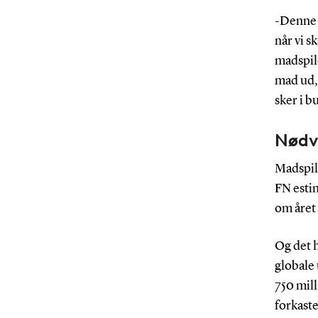
-Denne 
når vi s
madspil
mad ud, 
sker i b
Nødve
Madspild
FN estim
om året
Og det h
globale
750 mil
forkast