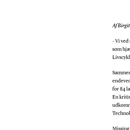
Af Birgi
- Vi ved
som hjæ
Livscyk
Sammen 
endevend
for 84 l
En krit
udkomme
Technol
Missing