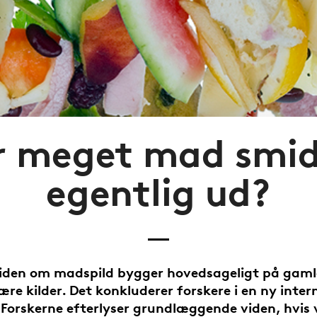
 meget mad smid
egentlig ud?
viden om madspild bygger hovedsageligt på gamle
re kilder. Det konkluderer forskere i en ny inter
 Forskerne efterlyser grundlæggende viden, hvis v