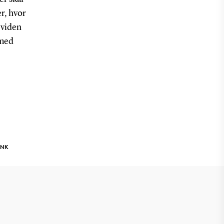
er, hvor
 viden
 med
INK