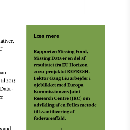
Læs mere
ativer,
DU
Rapporten Missing Food,
Missing Data er en del af
resultatet fra EU Horizon
2020-projektet REFRESH.
han
Lektor Gang Liu arbejder i
til 2015
øjeblikket med Europa-
 Data -
Kommissionens Joint
er
Research Centre (JRC) om
udvikling af en fælles metode
til kvantificering af
fødevareaffald.
s and