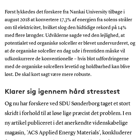
Først lykkedes det forskere fra Nankai University tilbage i
august 2018 at konvertere 17,3% af energien fra solens stråler
om til elektricitet, hvilket slog den hidtidige rekord på 14%
med flere længder. Udviklerne sagde ved den lejlighed, at
potentialet ved organiske solceller er blevet undervurderet, og
at de organiske solceller en dag ude i fremtiden måske vil
udkonkurrere de konventionelle – hvis blot udfordringerne
med de organiske solcellers levetid og holdbarhed kan blive
løst. De skal kort sagt være mere robuste.
Klarer sig igennem hård stresstest
Og nu har forskere ved SDU Sønderborg taget et stort
skridt i forhold til at løse lige præcist det problem. I en
ny artikel publiceret i det anerkendte videnskabelige
magasin, ’ACS Applied Energy Materials’, konkluderer