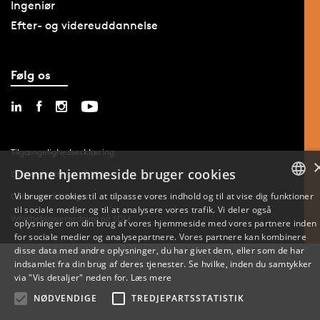
Ingeniør
Efter- og videreuddannelse
Følg os
Tilgængelighedserklæring
Denne hjemmeside bruger cookies
Databeskyttelse på SDU
Vi bruger cookies til at tilpasse vores indhold og til at vise dig funktioner
Cookie-indstillinger
til sociale medier og til at analysere vores trafik. Vi deler også
DANISH
Whistleblowerordning på SDU
oplysninger om din brug af vores hjemmeside med vores partnere inden
for sociale medier og analysepartnere. Vores partnere kan kombinere
ENGLISH
disse data med andre oplysninger, du har givet dem, eller som de har
indsamlet fra din brug af deres tjenester. Se hvilke, inden du samtykker
DANISH
via "Vis detaljer" neden for.
Læs mere
NØDVENDIGE
TREDJEPARTSSTATISTIK