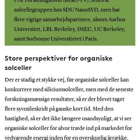
Frie Forskningsfond (React-PV), ledes af
solcellegruppen hos SDU NanoSYD, men har
flere vigtige samarbejdspartnere, såsom Aarhus
Universitet, LBL Berkeley, IMEC, UC Berkeley,
samt Sorbonne Universitetet i Paris.
Store perspektiver for organiske
solceller
Der er stadig et stykke vej, før organiske solceller kan
konkurrere med siliciumsolceller, men med de seneste
forskningsmæssige resultater, så er der blevet taget
flere syvmileskridt på ganske kort tid. Med den
hastighed, så er det ikke længere usandsynligt, at vi ser
organiske solceller for alvor træde ind på markedet for
vedvarende energi inden for en overskuelig årrække.