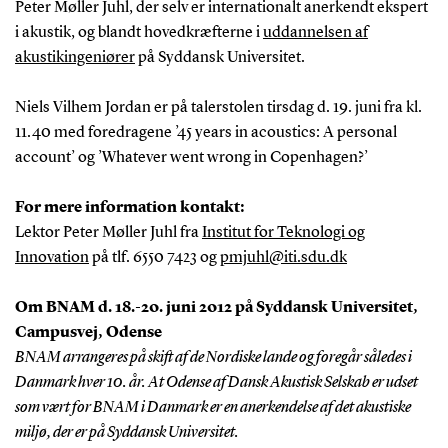
Peter Møller Juhl, der selv er internationalt anerkendt ekspert
i akustik, og blandt hovedkræfterne i
uddannelsen af
akustikingeniører
på Syddansk Universitet.
Niels Vilhem Jordan er på talerstolen tirsdag d. 19. juni fra kl.
11.40 med foredragene ’45 years in acoustics: A personal
account’ og ’Whatever went wrong in Copenhagen?’
For mere information kontakt:
Lektor Peter Møller Juhl fra
Institut for Teknologi og
Innovation
på tlf. 6550 7423 og
pmjuhl@iti.sdu.dk
Om BNAM d. 18.-20. juni 2012 på Syddansk Universitet,
Campusvej, Odense
BNAM arrangeres på skift af de Nordiske lande og foregår således i
Danmark hver 10. år. At Odense af Dansk Akustisk Selskab er udset
som vært for BNAM i Danmark er en anerkendelse af det akustiske
miljø, der er på Syddansk Universitet.