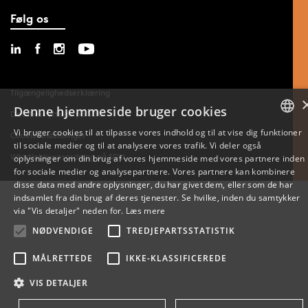
Følg os
Tilgængelighedserklæring
Denne hjemmeside bruger cookies
Databeskyttelse på SDU
Vi bruger cookies til at tilpasse vores indhold og til at vise dig funktioner
Cookie-indstillinger
til sociale medier og til at analysere vores trafik. Vi deler også
DANISH
Whistleblowerordning på SDU
oplysninger om din brug af vores hjemmeside med vores partnere inden
for sociale medier og analysepartnere. Vores partnere kan kombinere
ENGLISH
disse data med andre oplysninger, du har givet dem, eller som de har
indsamlet fra din brug af deres tjenester. Se hvilke, inden du samtykker
DANISH
via "Vis detaljer" neden for.
Læs mere
NØDVENDIGE
TREDJEPARTSSTATISTIK
MÅLRETTEDE
IKKE-KLASSIFICEREDE
VIS DETALJER