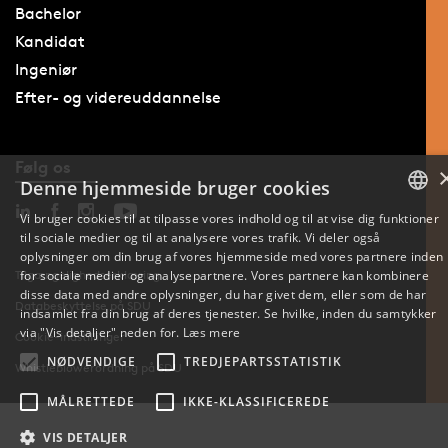
Bachelor
Kandidat
Ingeniør
Efter- og videreuddannelse
Følg os
Denne hjemmeside bruger cookies
Vi bruger cookies til at tilpasse vores indhold og til at vise dig funktioner
til sociale medier og til at analysere vores trafik. Vi deler også
DANISH
oplysninger om din brug af vores hjemmeside med vores partnere inden
for sociale medier og analysepartnere. Vores partnere kan kombinere
Tilgængelighedserklæring
ENGLISH
disse data med andre oplysninger, du har givet dem, eller som de har
Databeskyttelse på SDU
indsamlet fra din brug af deres tjenester. Se hvilke, inden du samtykker
DANISH
via "Vis detaljer" neden for.
Læs mere
Cookie-indstillinger
NØDVENDIGE
TREDJEPARTSSTATISTIK
Whistleblowerordning på SDU
MÅLRETTEDE
IKKE-KLASSIFICEREDE
VIS DETALJER