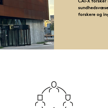
CAI-X forsker 
sundhedsvæsen
forskere og in