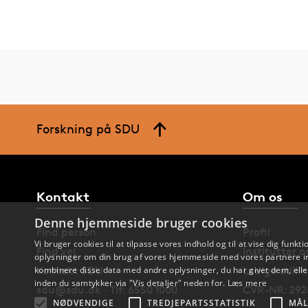
Forskning på SDU
Kontakt
Om os
Denne hjemmeside bruger cookies
Find person
Profil
Vi bruger cookies til at tilpasse vores indhold og til at vise dig funkti
Find vej
Institutter 
oplysninger om din brug af vores hjemmeside med vores partnere in
kombinere disse data med andre oplysninger, du har givet dem, eller
Kontakt SDU
Ledige stilli
inden du samtykker via "Vis detaljer" neden for.
Læs mere
sdu@sdu.dk · Tlf: 6550 1000
CVR-NR: 292
NØDVENDIGE
TREDJEPARTSSTATISTIK
MÅL