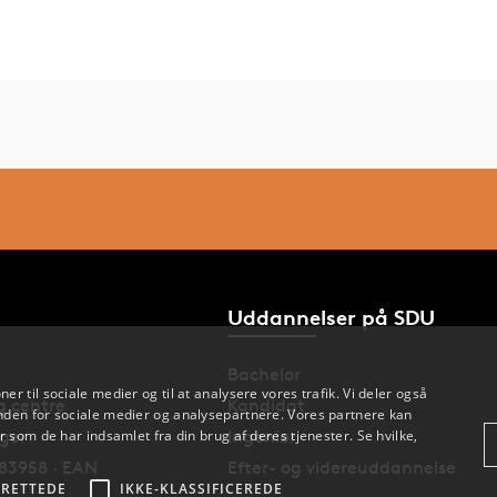
Uddannelser på SDU
Bachelor
oner til sociale medier og til at analysere vores trafik. Vi deler også
og centre
Kandidat
den for sociale medier og analysepartnere. Vores partnere kan
 som de har indsamlet fra din brug af deres tjenester. Se hvilke,
nger
Ingeniør
83958 · EAN
Efter- og videreuddannelse
RETTEDE
IKKE-KLASSIFICEREDE