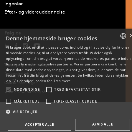
Ingeniør
Efter- og videreuddannelse
Følg os
Denne hjemmeside bruger cookies
Vi bruger cookies til at tilpasse vores indhold og til at vise dig funktioner
til sociale medier og til at analysere vores trafik. Vi deler også
DANISH
oplysninger om din brug af vores hjemmeside med vores partnere inden
for sociale medier og analysepartnere. Vores partnere kan kombinere
Tilgængelighedserklæring
ENGLISH
disse data med andre oplysninger, du har givet dem, eller som de har
Databeskyttelse på SDU
indsamlet fra din brug af deres tjenester. Se hvilke, inden du samtykker
DANISH
via "Vis detaljer" neden for.
Læs mere
Cookie-indstillinger
NØDVENDIGE
TREDJEPARTSSTATISTIK
Whistleblowerordning på SDU
MÅLRETTEDE
IKKE-KLASSIFICEREDE
VIS DETALJER
AFVIS ALLE
ACCEPTER ALLE