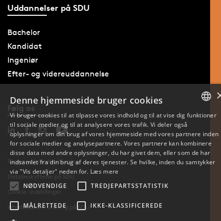
Uddannelser på SDU
Bachelor
Kandidat
Ingeniør
Efter- og videreuddannelse
Denne hjemmeside bruger cookies
Følg os
Vi bruger cookies til at tilpasse vores indhold og til at vise dig funktioner
til sociale medier og til at analysere vores trafik. Vi deler også
DANISH
oplysninger om din brug af vores hjemmeside med vores partnere inden
for sociale medier og analysepartnere. Vores partnere kan kombinere
ENGLISH
disse data med andre oplysninger, du har givet dem, eller som de har
Tilgængelighedserklæring
indsamlet fra din brug af deres tjenester. Se hvilke, inden du samtykker
DANISH
via "Vis detaljer" neden for.
Læs mere
Databeskyttelse på SDU
NØDVENDIGE
TREDJEPARTSSTATISTIK
Cookie-indstillinger
MÅLRETTEDE
IKKE-KLASSIFICEREDE
Whistleblowerordning på SDU