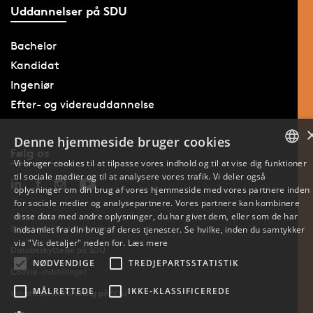
Uddannelser på SDU
Bachelor
Kandidat
Ingeniør
Efter- og videreuddannelse
Denne hjemmeside bruger cookies
Følg os
Vi bruger cookies til at tilpasse vores indhold og til at vise dig funktioner
til sociale medier og til at analysere vores trafik. Vi deler også
DANISH
oplysninger om din brug af vores hjemmeside med vores partnere inden
for sociale medier og analysepartnere. Vores partnere kan kombinere
ENGLISH
disse data med andre oplysninger, du har givet dem, eller som de har
Tilgængelighedserklæring
indsamlet fra din brug af deres tjenester. Se hvilke, inden du samtykker
DANISH
via "Vis detaljer" neden for.
Læs mere
Databeskyttelse på SDU
NØDVENDIGE
TREDJEPARTSSTATISTIK
Cookie-indstillinger
MÅLRETTEDE
IKKE-KLASSIFICEREDE
Whistleblowerordning på SDU