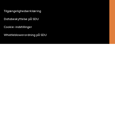
Tilgængelighedserklæring
Databeskyttelse på SDU
Cookie-indstillinger
Whistleblowerordning på SDU