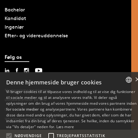
Bachelor
Kandidat
Ingeniør
Efter- og videreuddannelse
Følg os
Denne hjemmeside bruger cookies
Tilgængelighedserklæring
Vi bruger cookies til at tilpasse vores indhold og til at vise dig funktioner
til sociale medier og til at analysere vores trafik. Vi deler også
DANISH
Databeskyttelse på SDU
oplysninger om din brug af vores hjemmeside med vores partnere inden
for sociale medier og analysepartnere. Vores partnere kan kombinere
Cookie-indstillinger
ENGLISH
disse data med andre oplysninger, du har givet dem, eller som de har
Whistleblowerordning på SDU
indsamlet fra din brug af deres tjenester. Se hvilke, inden du samtykker
DANISH
via "Vis detaljer" neden for.
Læs mere
NØDVENDIGE
TREDJEPARTSSTATISTIK