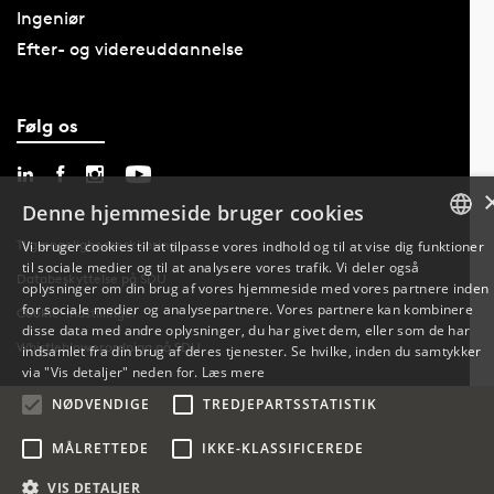
Ingeniør
Efter- og videreuddannelse
Følg os
Denne hjemmeside bruger cookies
Tilgængelighedserklæring
Vi bruger cookies til at tilpasse vores indhold og til at vise dig funktioner
til sociale medier og til at analysere vores trafik. Vi deler også
DANISH
Databeskyttelse på SDU
oplysninger om din brug af vores hjemmeside med vores partnere inden
for sociale medier og analysepartnere. Vores partnere kan kombinere
Cookie-indstillinger
ENGLISH
disse data med andre oplysninger, du har givet dem, eller som de har
Whistleblowerordning på SDU
indsamlet fra din brug af deres tjenester. Se hvilke, inden du samtykker
DANISH
via "Vis detaljer" neden for.
Læs mere
NØDVENDIGE
TREDJEPARTSSTATISTIK
MÅLRETTEDE
IKKE-KLASSIFICEREDE
VIS DETALJER