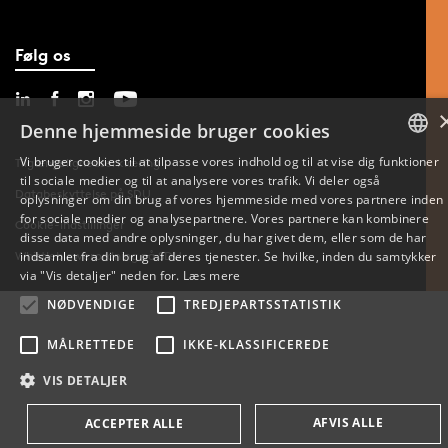
Følg os
Denne hjemmeside bruger cookies
Vi bruger cookies til at tilpasse vores indhold og til at vise dig funktioner
Tilgængelighedserklæring
til sociale medier og til at analysere vores trafik. Vi deler også
DANISH
Databeskyttelse på SDU
oplysninger om din brug af vores hjemmeside med vores partnere inden
for sociale medier og analysepartnere. Vores partnere kan kombinere
Cookie-indstillinger
ENGLISH
disse data med andre oplysninger, du har givet dem, eller som de har
indsamlet fra din brug af deres tjenester. Se hvilke, inden du samtykker
Whistleblowerordning på SDU
DANISH
via "Vis detaljer" neden for.
Læs mere
NØDVENDIGE
TREDJEPARTSSTATISTIK
MÅLRETTEDE
IKKE-KLASSIFICEREDE
VIS DETALJER
AFVIS ALLE
ACCEPTER ALLE