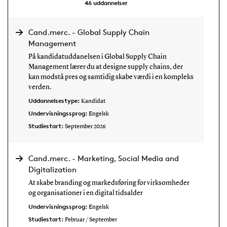
46
uddannelser
Cand.merc. - Global Supply Chain
Management
På kandidatuddanelsen i Global Supply Chain
Management lærer du at designe supply chains, der
kan modstå pres og samtidig skabe værdi i en kompleks
verden.
Uddannelsestype:
Kandidat
Undervisningssprog:
Engelsk
Studiestart:
September 2026
Cand.merc. - Marketing, Social Media and
Digitalization
At skabe branding og markedsføring for virksomheder
og organisationer i en digital tidsalder
Undervisningssprog:
Engelsk
Studiestart:
Februar / September