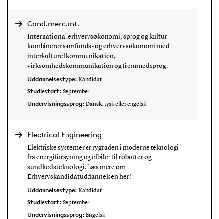
Cand.merc.int.
International erhvervsøkonomi, sprog og kultur
kombinerer samfunds- og erhvervsøkonomi med
interkulturel kommunikation,
virksomhedskommunikation og fremmedsprog.
Uddannelsestype:
Kandidat
Studiestart:
September
Undervisningssprog:
Dansk, tysk eller engelsk
Electrical Engineering
Elektriske systemer er rygraden i moderne teknologi –
fra energiforsyning og elbiler til robotter og
sundhedsteknologi. Læs mere om
Erhvervskandidatuddannelsen her!
Uddannelsestype:
Kandidat
Studiestart:
September
Undervisningssprog:
Engelsk