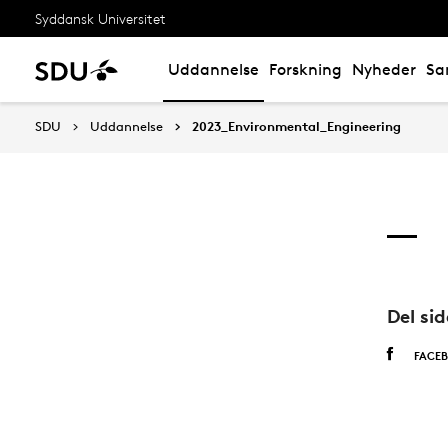
Syddansk Universitet
Uddannelse
Forskning
Nyheder
Sa
SDU
Uddannelse
2023_Environmental_Engineering
Del si
FACE