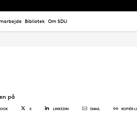
marbejde
Bibliotek
Om SDU
den på
BOOK
X
LINKEDIN
EMAIL
KOPIÉR L