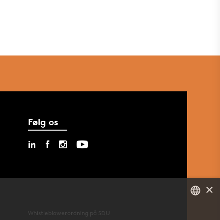
Følg os
×
Whistleblowerordning på SDU
DANISH