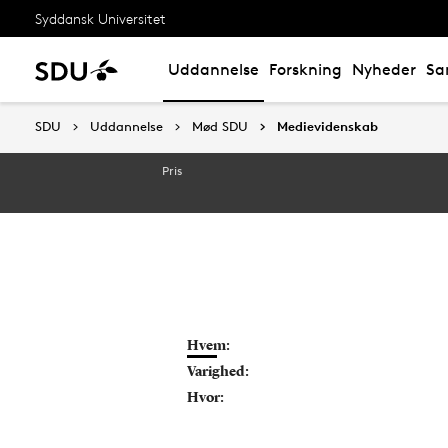
Syddansk Universitet
Uddannelse
Forskning
Nyheder
Sa
SDU
SDU
Uddannelse
Uddannelse
Mød SDU
Mød SDU
Medievidenskab
Medievidenskab
Pris
Hvem:
Varighed:
Hvor: