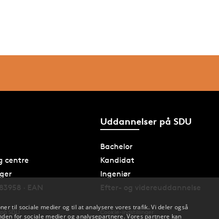
Uddannelser på SDU
Bachelor
og centre
Kandidat
nger
Ingeniør
83958 · EAN
Efter- og videreuddannelse
oner til sociale medier og til at analysere vores trafik. Vi deler også
 på SDU
Cookie-indstillinger
den for sociale medier og analysepartnere. Vores partnere kan