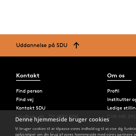
Uddannelse på SDU
Kontakt
Om os
Find person
Profil
Find vej
Institutter 
Kontakt SDU
Ledige stilli
sdu@sdu.dk · Tlf: 6550 1000
CVR-NR: 292
Denne hjemmeside bruger cookies
Vi bruger cookies til at tilpasse vores indhold og til at vise dig funkti
Tilgængelighedserklæring
Databeskyttelse
oplysninger om din brug af vores hjemmeside med vores partnere in