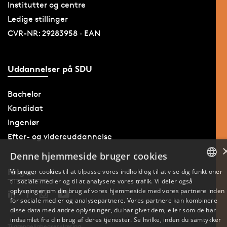
Institutter og centre
Ledige stillinger
CVR-NR: 29283958 · EAN
Uddannelser på SDU
Bachelor
Kandidat
Ingeniør
Efter- og videreuddannelse
Denne hjemmeside bruger cookies
Følg os
Vi bruger cookies til at tilpasse vores indhold og til at vise dig funktioner
til sociale medier og til at analysere vores trafik. Vi deler også
DANISH
oplysninger om din brug af vores hjemmeside med vores partnere inden
for sociale medier og analysepartnere. Vores partnere kan kombinere
ENGLISH
disse data med andre oplysninger, du har givet dem, eller som de har
indsamlet fra din brug af deres tjenester. Se hvilke, inden du samtykker
Tilgængelighedserklæring
DANISH