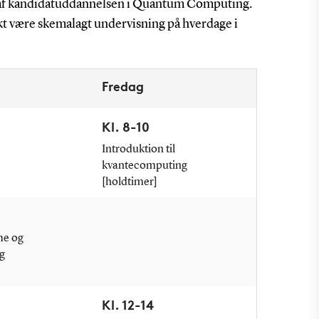
r af kandidatuddannelsen i Quantum Computing.
kt være skemalagt undervisning på hverdage i
Fredag
Kl. 8-10
Introduktion til
kvantecomputing
[holdtimer]
me og
g
Kl. 12-14