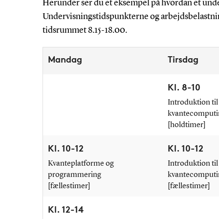
Herunder ser du et eksempel på hvordan et und
Undervisningstidspunkterne og arbejdsbelastnin
tidsrummet 8.15-18.00.
Mandag
Tirsdag
Kl. 8-10
Introduktion til
kvantecomputi
[holdtimer]
Kl. 10-12
Kl. 10-12
Kvanteplatforme og
Introduktion til
programmering
kvantecomputi
[fællestimer]
[fællestimer]
Kl. 12-14