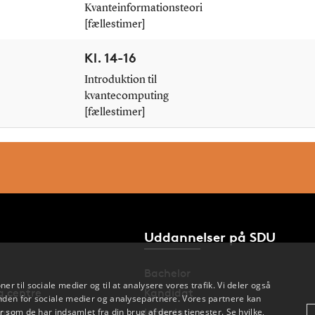
Kvanteinformationsteori
[fællestimer]
Kl. 14-16
Introduktion til
kvantecomputing
[fællestimer]
Uddannelser på SDU
Bachelor
oner til sociale medier og til at analysere vores trafik. Vi deler også
og centre
Kandidat
den for sociale medier og analysepartnere. Vores partnere kan
nger
Ingeniør
 som de har indsamlet fra din brug af deres tjenester. Se hvilke,