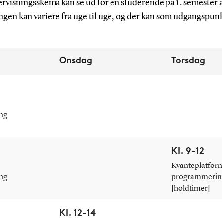
ervisningsskema kan se ud for en studerende på 1. semeste
gen kan variere fra uge til uge, og der kan som udgangspun
Onsdag
Torsdag
ng
Kl. 9-12
Kvanteplatfor
ng
programmerin
[holdtimer]
Kl. 12-14