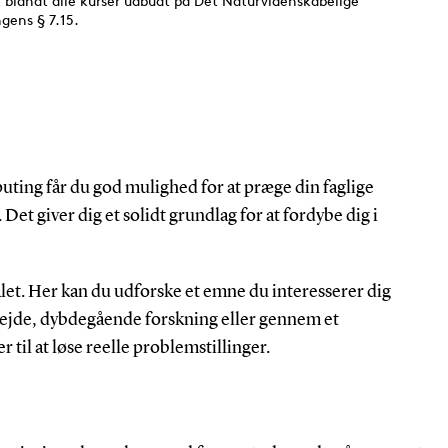
uting får du god mulighed for at præge din faglige
et giver dig et solidt grundlag for at fordybe dig i
let. Her kan du udforske et emne du interesserer dig
rbejde, dybdegående forskning eller gennem et
il at løse reelle problemstillinger.