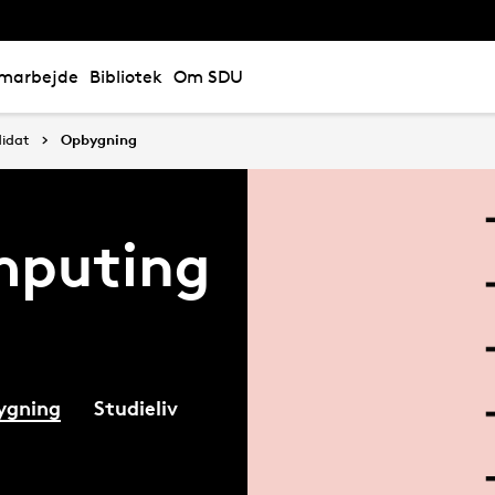
marbejde
Bibliotek
Om SDU
idat
Opbygning
puting
ygning
Studieliv