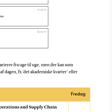
rierer fra uge til uge, men der kan som
f dagen, fx ’det akademiske kvarter’ eller
Fredag
perations and Supply Chain