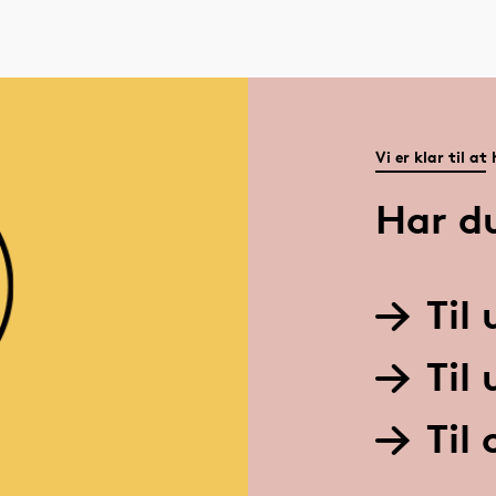
Vi er klar til at
Har d
Til
Til
Til