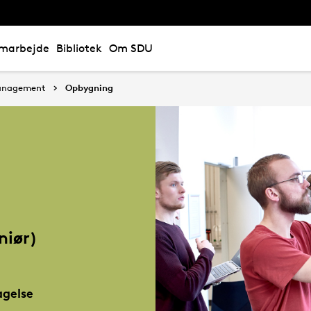
marbejde
Bibliotek
Om SDU
 Management
Opbygning
niør)
gelse