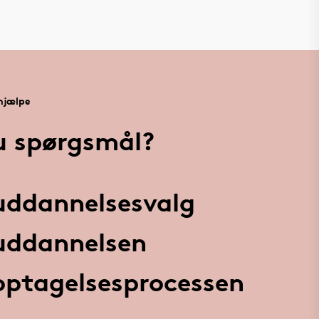
 hjælpe
u spørgsmål?
 uddannelsesvalg
 uddannelsen
 optagelsesprocessen