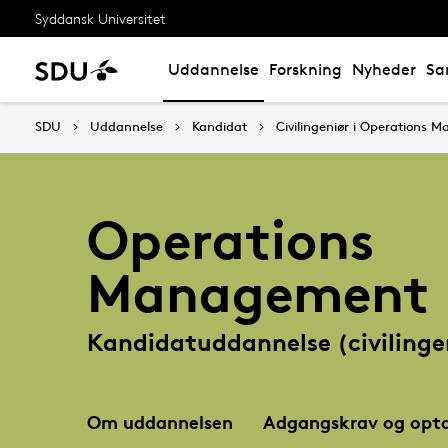
Syddansk Universitet
Uddannelse
Forskning
Nyheder
Sa
SDU
Uddannelse
Kandidat
Civilingeniør i Operations
Operations
Management
Kandidatuddannelse (civilinge
Om uddannelsen
Adgangskrav og opta