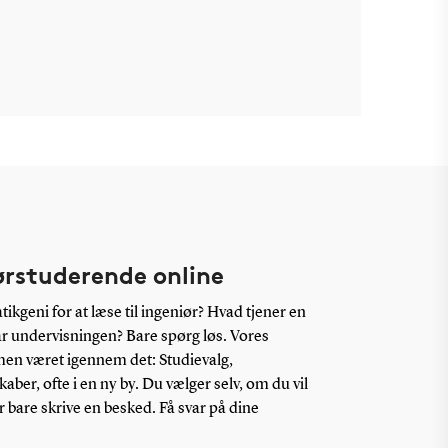
ørstuderende online
kgeni for at læse til ingeniør? Hvad tjener en
r undervisningen? Bare spørg løs. Vores
en været igennem det: Studievalg,
aber, ofte i en ny by. Du vælger selv, om du vil
r bare skrive en besked. Få svar på dine