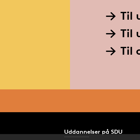
Til
Til
Til
Uddannelser på SDU