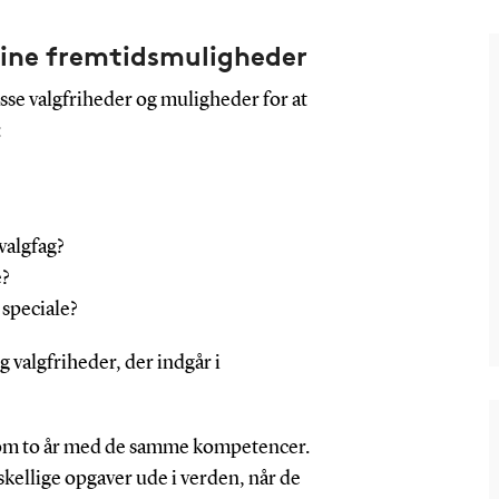
dine fremtidsmuligheder
se valgfriheder og muligheder for at
:
valgfag?
e?
 speciale?
 valgfriheder, der indgår i
n om to år med de samme kompetencer.
kellige opgaver ude i verden, når de