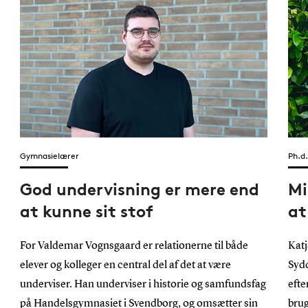
Gymnasielærer
Ph.d
God undervisning er mere end
Mi
at kunne sit stof
at
For Valdemar Vognsgaard er relationerne til både
Katj
elever og kolleger en central del af det at være
Sydd
underviser. Han underviser i historie og samfundsfag
efte
på Handelsgymnasiet i Svendborg, og omsætter sin
brug