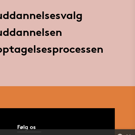
 uddannelsesvalg
 uddannelsen
 optagelsesprocessen
Følg os