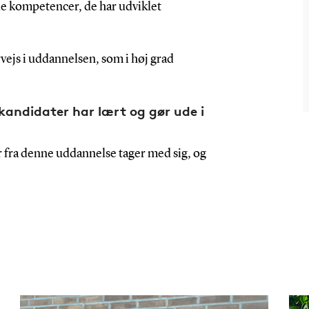
de kompetencer, de har udviklet
vejs i uddannelsen, som i høj grad
andidater har lært og gør ude i
 fra denne uddannelse tager med sig, og