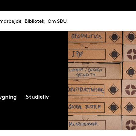
marbejde
Bibliotek
Om SDU
ygning
Studieliv