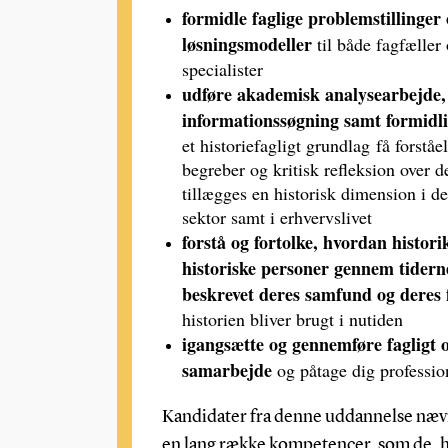
formidle faglige problemstillinger
løsningsmodeller
til både fagfæller
specialister
udføre akademisk analysearbejde,
informationssøgning samt formidl
et historiefagligt grundlag
få forståe
begreber og kritisk refleksion over d
tillægges en historisk dimension i de
sektor samt i erhvervslivet
forstå og fortolke, hvordan histori
historiske personer gennem tiderne
beskrevet deres samfund og deres 
historien bliver brugt i nutiden
igangsætte og gennemføre fagligt o
samarbejde
og påtage dig professio
Kandidater fra denne uddannelse næ
en lang række kompetencer, som de, h