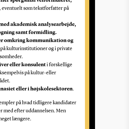
eller spørgsmål velformuleret,
, eventuelt som tekstforfatter på
 med akademisk analysearbejde,
gning samt formidling.
ter omkring kommunikation og
på kulturinstitutioner og i private
rksomheder.
ver eller konsulent
i forskellige
ksempelvis på kultur-eller
ådet.
nasiet eller i højskolesektoren
.
sempler på hvad tidligere kandidater
der med efter uddannelsen. Men
 meget længere.