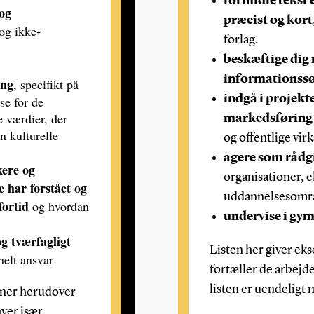
formidle tekst 
 og
præcist og kort
 og ikke-
forlag.
beskæftige dig
informationssø
ing
, specifikt på
indgå i projek
lse for de
e værdier, der
markedsføring
n kulturelle
og offentlige vi
agere som rådgi
kere og
organisationer, e
 har forstået og
uddannelsesomr
fortid
og hvordan
undervise i gym
g tværfagligt
Listen her giver ek
nelt ansvar
fortæller de arbej
listen er uendeligt
vner herudover
ver især,