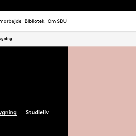
marbejde
Bibliotek
Om SDU
ygning
ygning
Studieliv