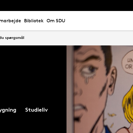
marbejde
Bibliotek
Om SDU
du spørgsmål
ygning
Studieliv