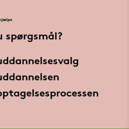
 hjælpe
u spørgsmål?
 uddannelsesvalg
 uddannelsen
 optagelsesprocessen