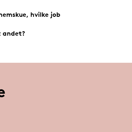
nemskue, hvilke job
t andet?
e