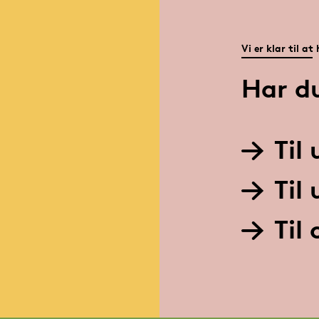
Vi er klar til at
Har d
Til
Til
Til