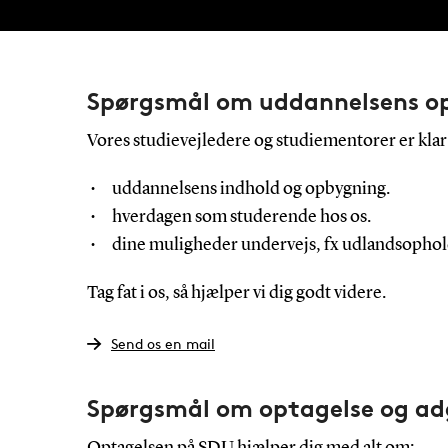
Spørgsmål om uddannelsens opb
Vores studievejledere og studiementorer er klar t
uddannelsens indhold og opbygning.
hverdagen som studerende hos os.
dine muligheder undervejs, fx udlandsophold
Tag fat i os, så hjælper vi dig godt videre.
Send os en mail
Spørgsmål om optagelse og a
Optagelsen på SDU hjælper dig med alt om: