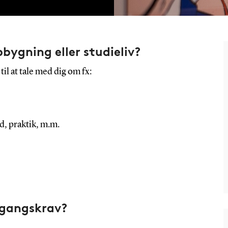
ygning eller studieliv?
il at tale med dig om fx:
, praktik, m.m.
dgangskrav?