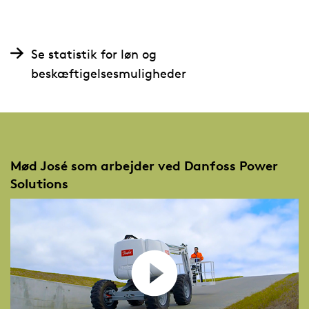
Se statistik for løn og
beskæftigelsesmuligheder
Mød José som arbejder ved Danfoss Power
Solutions