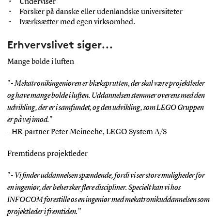
Underviser
Forsker på danske eller udenlandske universiteter
Iværksætter med egen virksomhed.
Erhvervslivet siger...
Mange bolde i luften
"
- Mekatronikingeniøren er blæksprutten, der skal være projektleder
og have mange bolde i luften. Uddannelsen stemmer overens med den
udvikling, der er i samfundet, og den udvikling, som LEGO Gruppen
er på vej imod.
"
- HR-partner Peter Meineche, LEGO System A/S
Fremtidens projektleder
"
- Vi finder uddannelsen spændende, fordi vi ser store muligheder for
en ingeniør, der behersker flere discipliner. Specielt kan vi hos
INFOCOM forestille os en ingeniør med mekatronikuddannelsen som
projektleder i fremtiden.
"