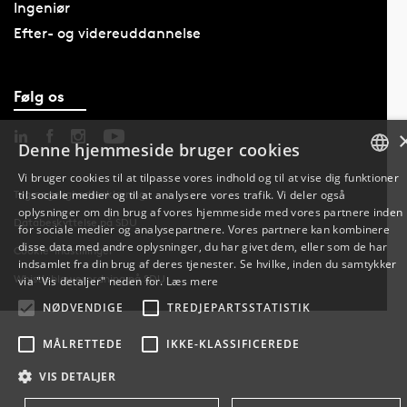
Ingeniør
Efter- og videreuddannelse
Følg os
Denne hjemmeside bruger cookies
Vi bruger cookies til at tilpasse vores indhold og til at vise dig funktioner
til sociale medier og til at analysere vores trafik. Vi deler også
Tilgængelighedserklæring
DANISH
oplysninger om din brug af vores hjemmeside med vores partnere inden
Databeskyttelse på SDU
for sociale medier og analysepartnere. Vores partnere kan kombinere
ENGLISH
disse data med andre oplysninger, du har givet dem, eller som de har
Cookie-indstillinger
indsamlet fra din brug af deres tjenester. Se hvilke, inden du samtykker
DANISH
Whistleblowerordning på SDU
via "Vis detaljer" neden for.
Læs mere
NØDVENDIGE
TREDJEPARTSSTATISTIK
MÅLRETTEDE
IKKE-KLASSIFICEREDE
VIS DETALJER