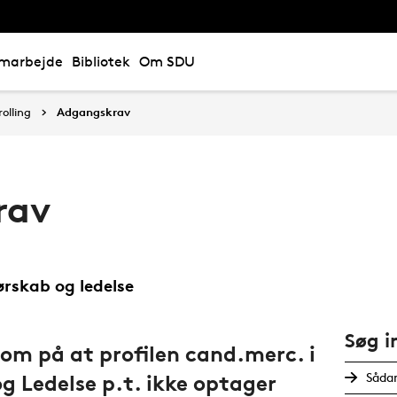
marbejde
Bibliotek
Om SDU
olling
Adgangskrav
rav
rskab og ledelse
Søg i
m på at profilen cand.merc. i
Såda
g Ledelse p.t. ikke optager