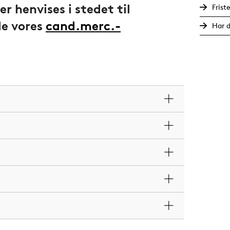
r henvises i stedet til
Frist
le vores
cand.merc.-
Har d