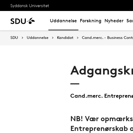
Syddansk Universitet
Uddannelse
Forskning
Nyheder
Sa
SDU
Uddannelse
Kandidat
Cand.merc. - Business Contr
Adgangsk
Cand.merc. Entreprenø
NB! Vær opmærkso
Entreprenørskab o