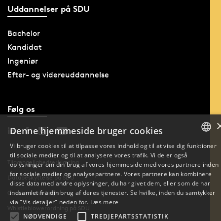
Uddannelser på SDU
Bachelor
Kandidat
Ingeniør
Efter- og videreuddannelse
Følg os
Denne hjemmeside bruger cookies
Vi bruger cookies til at tilpasse vores indhold og til at vise dig funktioner
til sociale medier og til at analysere vores trafik. Vi deler også
DANISH
Tilgængelighedserklæring
oplysninger om din brug af vores hjemmeside med vores partnere inden
for sociale medier og analysepartnere. Vores partnere kan kombinere
ENGLISH
Databeskyttelse på SDU
disse data med andre oplysninger, du har givet dem, eller som de har
indsamlet fra din brug af deres tjenester. Se hvilke, inden du samtykker
Cookie-indstillinger
DANISH
via "Vis detaljer" neden for.
Læs mere
Whistleblowerordning på SDU
NØDVENDIGE
TREDJEPARTSSTATISTIK