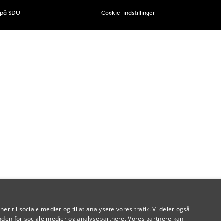
 på SDU
Cookie-indstillinger
oner til sociale medier og til at analysere vores trafik. Vi deler også
den for sociale medier og analysepartnere. Vores partnere kan