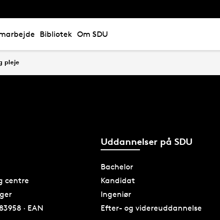
marbejde
Bibliotek
Om SDU
 pleje
Uddannelser på SDU
Bachelor
og centre
Kandidat
nger
Ingeniør
83958 · EAN
Efter- og videreuddannelse