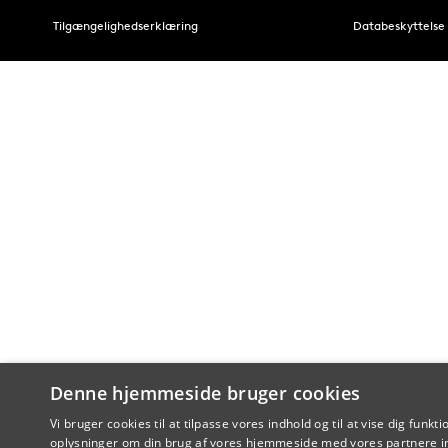
Tilgængelighedserklæring
Databeskyttelse
Denne hjemmeside bruger cookies
Vi bruger cookies til at tilpasse vores indhold og til at vise dig funkti
oplysninger om din brug af vores hjemmeside med vores partnere in