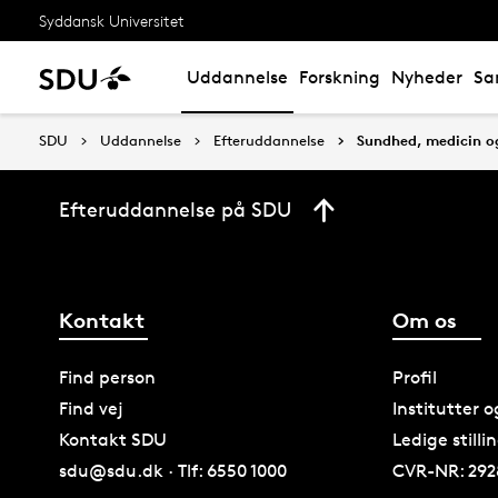
Syddansk Universitet
Uddannelse
Forskning
Nyheder
Sa
SDU
Uddannelse
Efteruddannelse
Sundhed, medicin og
Efteruddannelse på SDU
Kontakt
Om os
Find person
Profil
Find vej
Institutter 
Kontakt SDU
Ledige stilli
sdu@sdu.dk · Tlf: 6550 1000
CVR-NR: 292