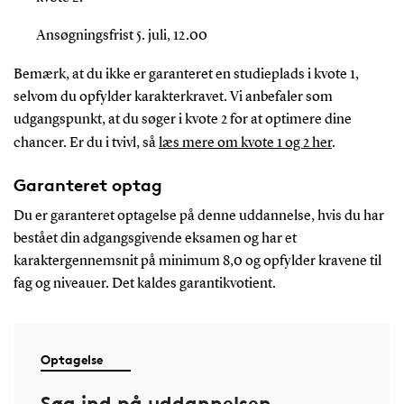
Ansøgningsfrist 5. juli, 12.00
Bemærk, at du ikke er garanteret en studieplads i kvote 1,
selvom du opfylder karakterkravet. Vi anbefaler som
udgangspunkt, at du søger i kvote 2 for at optimere dine
chancer. Er du i tvivl, så
læs mere om kvote 1 og 2 her
.
Garanteret optag
Du er garanteret optagelse på denne uddannelse
, hvis
du har
bestået din adgangsgivende eksamen og har et
karaktergennemsnit på
minimum
8,0
og opfylder
kravene til
fag og niveauer
.
Det kaldes garantikvotient.
Optagelse
Søg ind på uddannelsen