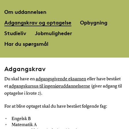
Om uddannelsen
Adgangskrav og optagelse
Opbygning
Studieliv
Jobmuligheder
Har du spørgsmål
Adgangskrav
Du skal have en
adgangsgivende eksamen
eller have bestået
et
adgangskursus til ingeniøruddannelserne
(giver adgang til
optagelse i kvote 2).
For at blive optaget skal du have bestået følgende fag:
Engelsk B
Matematik A