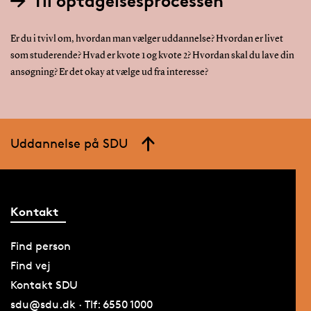
Til optagelsesprocessen
Er du i tvivl om, hvordan man vælger uddannelse? Hvordan er livet
som studerende? Hvad er kvote 1 og kvote 2? Hvordan skal du lave din
ansøgning? Er det okay at vælge ud fra interesse?
Uddannelse på SDU
Kontakt
Find person
Find vej
Kontakt SDU
sdu@sdu.dk · Tlf: 6550 1000