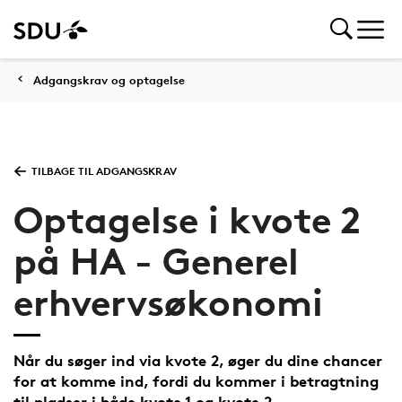
Adgangskrav og optagelse
TILBAGE TIL ADGANGSKRAV
Optagelse i kvote 2
på HA - Generel
erhvervsøkonomi
Når du søger ind via kvote 2, øger du dine chancer
for at komme ind, fordi du kommer i betragtning
til pladser i både kvote 1 og kvote 2.