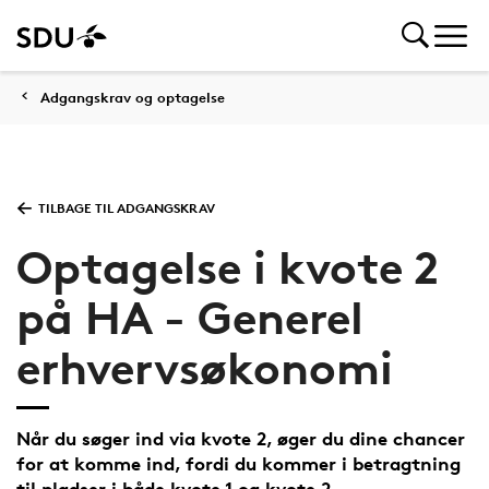
Adgangskrav og optagelse
TILBAGE TIL ADGANGSKRAV
Optagelse i kvote 2
på HA - Generel
erhvervsøkonomi
Når du søger ind via kvote 2, øger du dine chancer
for at komme ind, fordi du kommer i betragtning
til pladser i både kvote 1 og kvote 2.