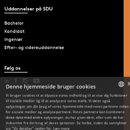
Uddannelser på SDU
Bachelor
Kandidat
Ingeniør
Efter- og videreuddannelse
Følg os
Denne hjemmeside bruger cookies
Vi bruger cookies til at tilpasse vores indhold og til at vise dig funktioner
Tilgængelighedserklæring
til sociale medier og til at analysere vores trafik. Vi deler også
DANISH
oplysninger om din brug af vores hjemmeside med vores partnere inden
Databeskyttelse på SDU
for sociale medier og analysepartnere. Vores partnere kan kombinere
ENGLISH
disse data med andre oplysninger, du har givet dem, eller som de har
Cookie-indstillinger
indsamlet fra din brug af deres tjenester. Se hvilke, inden du samtykker
Whistleblowerordning på SDU
DANISH
via "Vis detaljer" neden for.
Læs mere