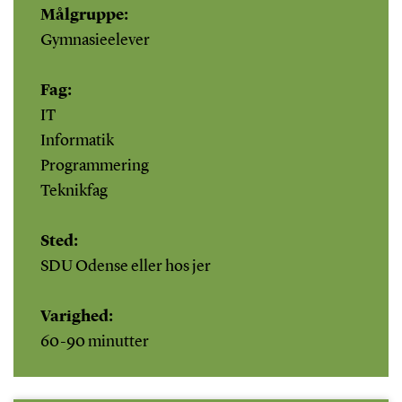
Målgruppe:
Gymnasieelever
Fag:
IT
Informatik
Programmering
Teknikfag
Sted:
SDU Odense eller hos jer
Varighed:
60-90 minutter