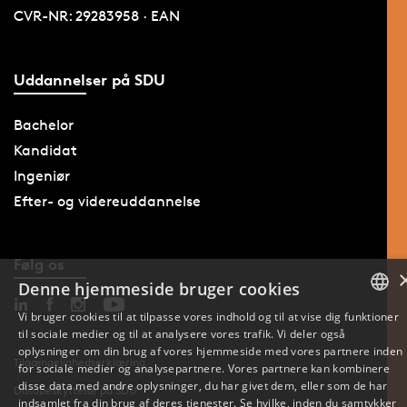
CVR-NR: 29283958 · EAN
Uddannelser på SDU
Bachelor
Kandidat
Ingeniør
Efter- og videreuddannelse
Følg os
Denne hjemmeside bruger cookies
Vi bruger cookies til at tilpasse vores indhold og til at vise dig funktioner
til sociale medier og til at analysere vores trafik. Vi deler også
DANISH
oplysninger om din brug af vores hjemmeside med vores partnere inden
Tilgængelighedserklæring
for sociale medier og analysepartnere. Vores partnere kan kombinere
ENGLISH
disse data med andre oplysninger, du har givet dem, eller som de har
Databeskyttelse på SDU
indsamlet fra din brug af deres tjenester. Se hvilke, inden du samtykker